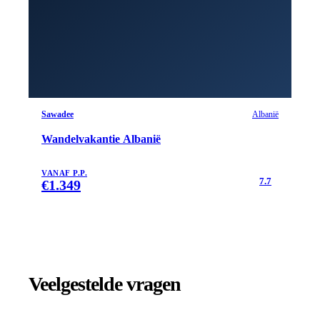
Sawadee
Albanië
Wandelvakantie Albanië
VANAF P.P.
7.7
€
1.349
Veelgestelde vragen