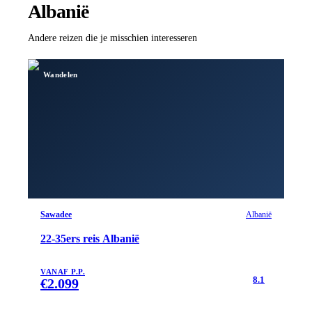
Albanië
Andere reizen die je misschien interesseren
Wandelen
Sawadee
Albanië
22-35ers reis Albanië
VANAF P.P.
8.1
€
2.099