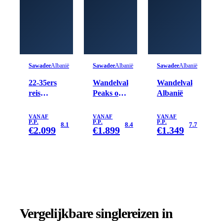
Sawadee
Albanië
Sawadee
Albanië
Sawadee
Albanië
22-35ers
Wandelvakantie
Wandelvakantie
reis
Peaks of
Albanië
Albanië
the
Balkan
VANAF
VANAF
VANAF
P.P.
P.P.
P.P.
8.1
8.4
7.7
€
2.099
€
1.899
€
1.349
Vergelijkbare singlereizen
in