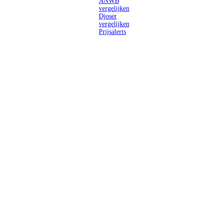
ANWB
vergelijken
Djoser
vergelijken
Prijsalerts
Singlereizen
voor solo-
reizigers uit
Nederland en
België.
Ontmoet
gelijkgestemde
reizigers en
ontdek de
wereld.
2026 Singletravels.nl & Singletravels.be - De grootste keuze in
singlereizen
ANVR partners
SGR aangesloten