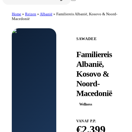
Home
»
Reizen
»
Albanië
»
Familiereis Albanië, Kosovo & Noord-
Macedonië
SAWADEE
Familiereis
Albanië,
Kosovo &
Noord-
Macedonië
Wellness
VANAF P.P.
€
2.399