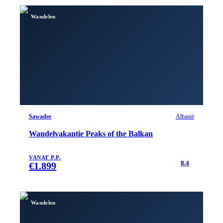
Wandelen
Sawadee
Albanië
Wandelvakantie Peaks of the Balkan
VANAF P.P.
8.4
€
1.899
Wandelen