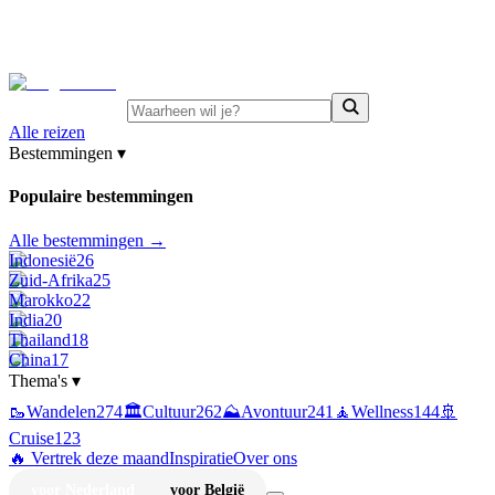
⚡
Juni-deals:
tot 15% korting op singlereizen Portugal &
Griekenland
—
bekijk aanbod
Alle reizen
Bestemmingen
▾
Populaire bestemmingen
Alle bestemmingen →
Indonesië
26
Zuid-Afrika
25
Marokko
22
India
20
Thailand
18
China
17
Thema's
▾
🥾
Wandelen
274
🏛️
Cultuur
262
⛰️
Avontuur
241
🧘
Wellness
144
🚢
Cruise
123
🔥 Vertrek deze maand
Inspiratie
Over ons
voor Nederland
voor België