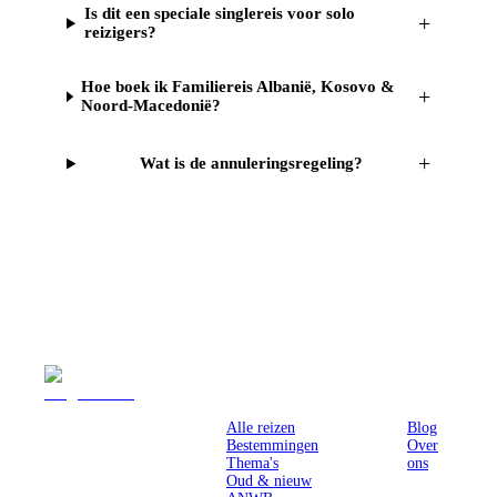
Is dit een speciale singlereis voor solo
+
reizigers?
Hoe boek ik Familiereis Albanië, Kosovo &
+
Noord-Macedonië?
+
Wat is de annuleringsregeling?
Reizen
Inspiratie
Pr
Alle reizen
Blog
Bestemmingen
Over
Thema's
ons
Oud & nieuw