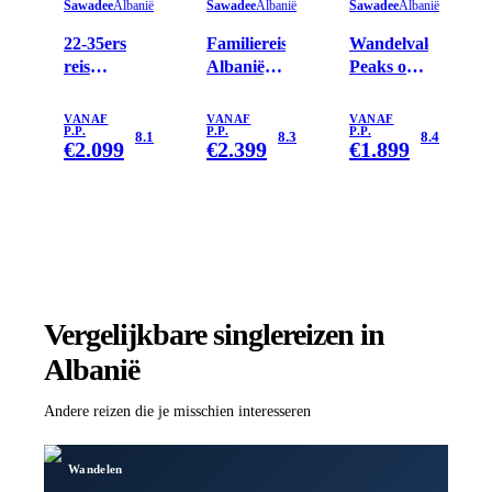
Sawadee
Albanië
Sawadee
Albanië
Sawadee
Albanië
22-35ers
Familiereis
Wandelvakantie
reis
Albanië,
Peaks of
Albanië
Kosovo &
the
Noord-
Balkan
VANAF
VANAF
VANAF
P.P.
P.P.
P.P.
Macedonië
8.1
8.3
8.4
€
2.099
€
2.399
€
1.899
Vergelijkbare singlereizen
in
Albanië
Andere reizen die je misschien interesseren
Wandelen