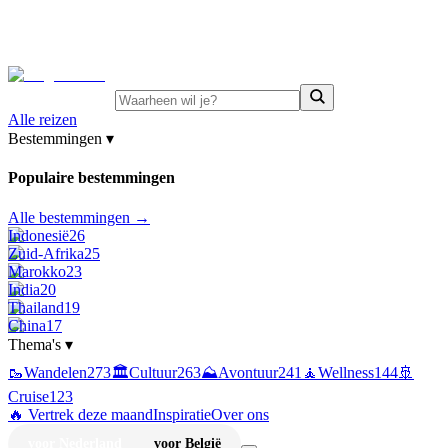
⚡
Juni-deals:
tot 15% korting op singlereizen Portugal &
Griekenland
—
bekijk aanbod
Alle reizen
Bestemmingen
▾
Populaire bestemmingen
Alle bestemmingen →
Indonesië
26
Zuid-Afrika
25
Marokko
23
India
20
Thailand
19
China
17
Thema's
▾
🥾
Wandelen
273
🏛️
Cultuur
263
⛰️
Avontuur
241
🧘
Wellness
144
🚢
Cruise
123
🔥 Vertrek deze maand
Inspiratie
Over ons
voor Nederland
voor België