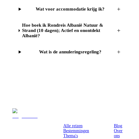
+
Wat voor accommodatie krijg ik?
Hoe boek ik Rondreis Albanië Natuur &
+
Strand (10 dagen); Actief en onontdekt
Albanië?
+
Wat is de annuleringsregeling?
Reizen
Inspiratie
Pr
Alle reizen
Blog
Bestemmingen
Over
Thema's
ons