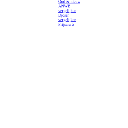
Oud & nieuw
ANWB
vergelijken
Djoser
vergelijken
Prijsalerts
Singlereizen
voor solo-
reizigers uit
Nederland en
België.
Ontmoet
gelijkgestemde
reizigers en
ontdek de
wereld.
2026 Singletravels.nl & Singletravels.be - De grootste keuze in
singlereizen
ANVR partners
SGR aangesloten