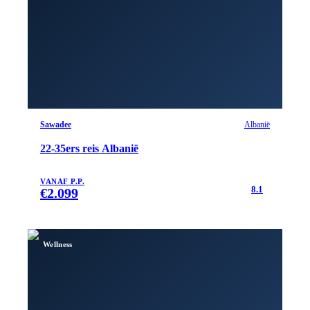
Sawadee
Albanië
22-35ers reis Albanië
VANAF P.P.
8.1
€
2.099
Wellness