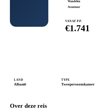
Wandelen
Avontuur
VANAF P.P.
€
1.741
Boek bij
Shoestring
LAND
TYPE
Albanië
Tweepersoonskamer
Over deze reis