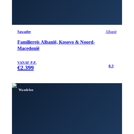
Sawadee
Albanië
Familiereis Albanië, Kosovo & Noord-
Macedonië
VANAF P.P.
8.3
€
2.399
Wandelen