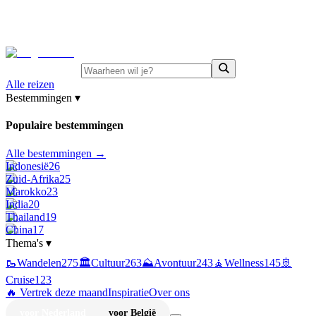
⚡
Juni-deals:
tot 15% korting op singlereizen Portugal &
Griekenland
—
bekijk aanbod
Alle reizen
Bestemmingen
▾
Populaire bestemmingen
Alle bestemmingen →
Indonesië
26
Zuid-Afrika
25
Marokko
23
India
20
Thailand
19
China
17
Thema's
▾
🥾
Wandelen
275
🏛️
Cultuur
263
⛰️
Avontuur
243
🧘
Wellness
145
🚢
Cruise
123
🔥 Vertrek deze maand
Inspiratie
Over ons
voor Nederland
voor België