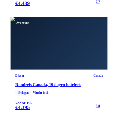
7.7
€
4.439
Avontuur
Djoser
Canada
Rondreis Canada, 19 dagen hotelreis
19
dagen
Vlucht incl.
VANAF P.P.
8.8
€
4.395