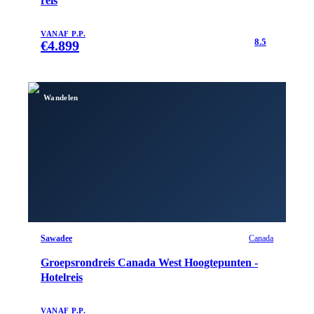
reis
VANAF P.P.
8.5
€
4.899
Wandelen
Sawadee
Canada
Groepsrondreis Canada West Hoogtepunten -
Hotelreis
VANAF P.P.