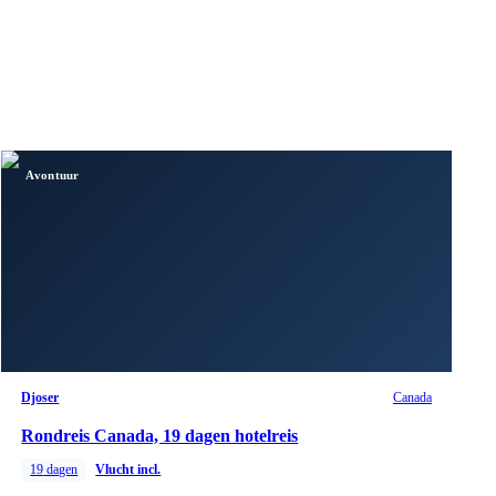
Avontuur
Djoser
Canada
Rondreis Canada, 19 dagen hotelreis
19
dagen
Vlucht incl.