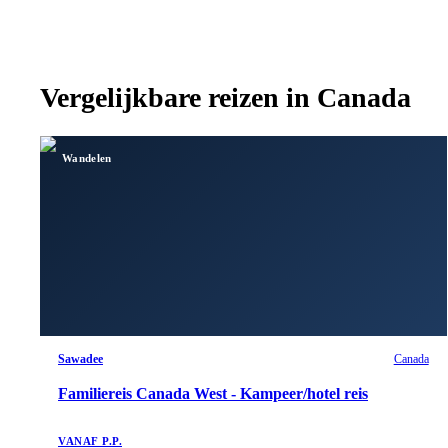
Vergelijkbare reizen in
Canada
Wandelen
Sawadee
Canada
Familiereis Canada West - Kampeer/hotel reis
VANAF P.P.