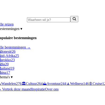
ni-deals:
tot 15% korting op singlereizen Portugal & Griekenland
—
bekijk a
lle reizen
estemmingen
▾
opulaire bestemmingen
lle bestemmingen →
ndonesië
26
uid-Afrika
25
arokko
23
ndia
20
hailand
19
hina
17
hema's
▾

Wandelen
276
🏛️
Cultuur
264
⛰️
Avontuur
244
🧘
Wellness
146
🚢
Cruise
1
 Vertrek deze maand
Inspiratie
Over ons