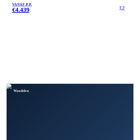
VANAF P.P.
7.7
€
4.439
Wandelen