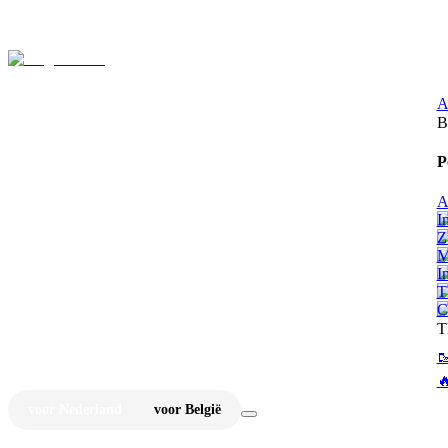
⚡
Ju
A
B
P
A
I
Z
M
I
T
C
T


voor Nederland
voor België