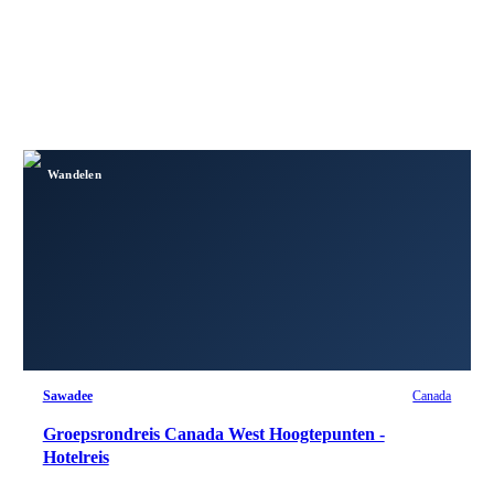
Wandelen
Sawadee
Canada
Groepsrondreis Canada West Hoogtepunten -
Hotelreis