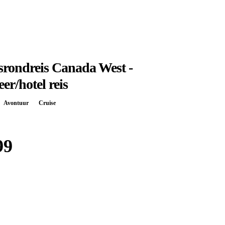
rondreis Canada West -
r/hotel reis
Avontuur
Cruise
99
Boek bij
Sawadee