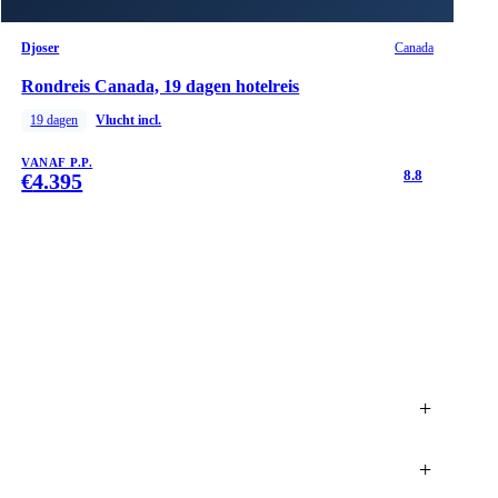
Djoser
Canada
Rondreis Canada, 19 dagen hotelreis
19
dagen
Vlucht incl.
VANAF P.P.
8.8
€
4.395
+
+