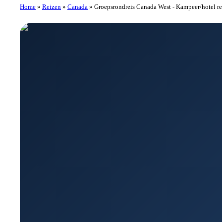
Home
»
Reizen
»
Canada
»
Groepsrondreis Canada West - Kampeer/hotel re