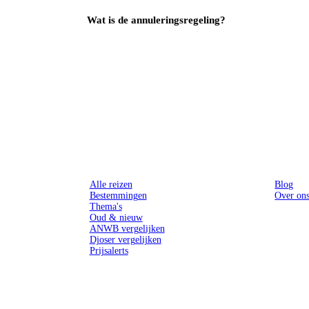
Wat is de annuleringsregeling?
Reizen
Inspiratie
Alle reizen
Blog
Bestemmingen
Over on
Thema's
Oud & nieuw
ANWB vergelijken
Djoser vergelijken
Prijsalerts