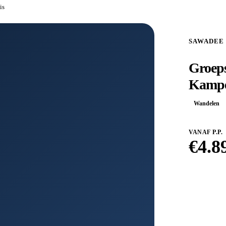
is
SAWADEE
Groeps
Kampee
Wandelen
VANAF P.P.
€
4.8