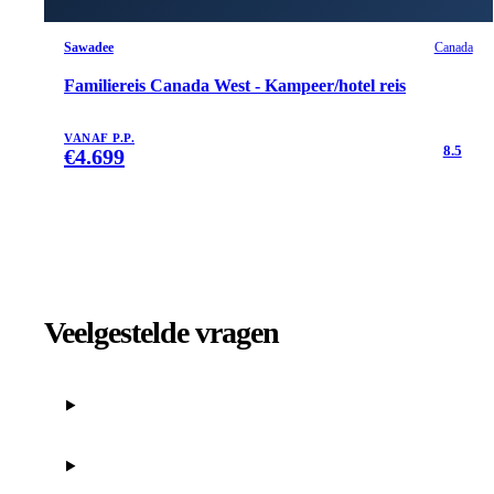
Sawadee
Canada
Familiereis Canada West - Kampeer/hotel reis
VANAF P.P.
8.5
€
4.699
Veelgestelde vragen