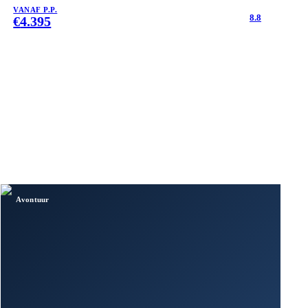
VANAF P.P.
8.8
€
4.395
Avontuur