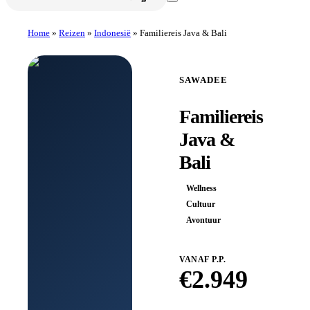
Home
»
Reizen
»
Indonesië
»
Familiereis Java & Bali
SAWADEE
Familiereis
Java &
Bali
Wellness
Cultuur
Avontuur
VANAF P.P.
€
2.949