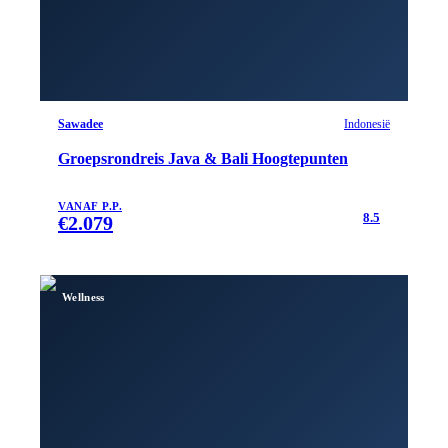
Sawadee
Indonesië
Groepsrondreis Java & Bali Hoogtepunten
VANAF P.P.
8.5
€
2.079
Wellness