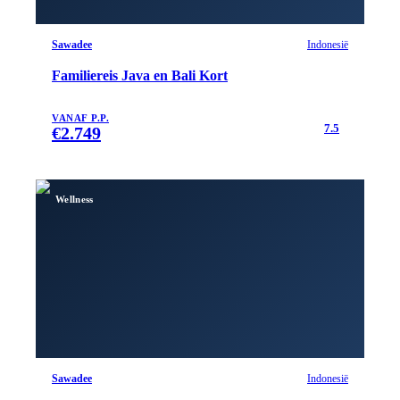
Sawadee
Indonesië
Familiereis Java en Bali Kort
VANAF P.P.
7.5
€
2.749
Wellness
Sawadee
Indonesië