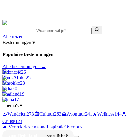
⚡
Juni-deals:
tot 15% korting op singlereizen Portugal &
Griekenland
—
bekijk aanbod
Alle reizen
Bestemmingen
▾
Populaire bestemmingen
Alle bestemmingen →
Indonesië
26
Zuid-Afrika
25
Marokko
23
India
20
Thailand
19
China
17
Thema's
▾
🥾
Wandelen
273
🏛️
Cultuur
263
⛰️
Avontuur
241
🧘
Wellness
144
🚢
Cruise
123
🔥 Vertrek deze maand
Inspiratie
Over ons
voor Nederland
voor België