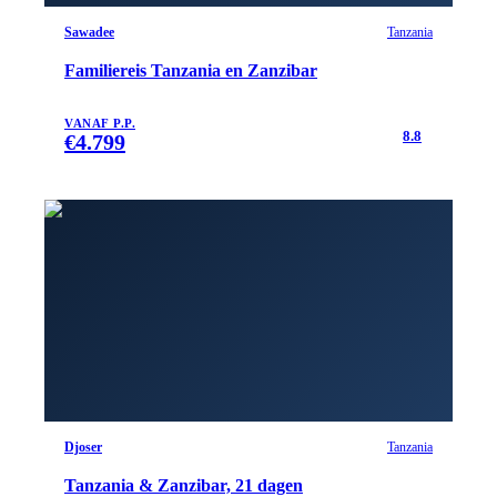
Sawadee
Tanzania
Familiereis Tanzania en Zanzibar
VANAF P.P.
8.8
€
4.799
Djoser
Tanzania
Tanzania & Zanzibar, 21 dagen