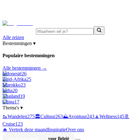
⚡
Juni-deals:
tot 15% korting op singlereizen Portugal &
Griekenland
—
bekijk aanbod
Alle reizen
Bestemmingen
▾
Populaire bestemmingen
Alle bestemmingen →
Indonesië
26
Zuid-Afrika
25
Marokko
23
India
20
Thailand
19
China
17
Thema's
▾
🥾
Wandelen
275
🏛️
Cultuur
263
⛰️
Avontuur
243
🧘
Wellness
145
🚢
Cruise
123
🔥 Vertrek deze maand
Inspiratie
Over ons
voor Nederland
voor België