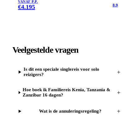
VANAF P.P.
8.9
€
4.195
Veelgestelde vragen
Is dit een speciale singlereis voor solo
+
reizigers?
Hoe boek ik Familiereis Kenia, Tanzania &
+
Zanzibar 16 dagen?
+
Wat is de annuleringsregeling?