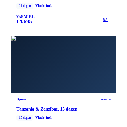
21
dagen
Vlucht incl.
VANAF P.P.
8.9
€
4.695
Djoser
Tanzania
Tanzania & Zanzibar, 15 dagen
15
dagen
Vlucht incl.