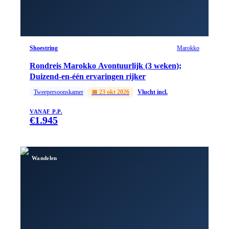
Shoestring
Marokko
Rondreis Marokko Avontuurlijk (3 weken);
Duizend-en-één ervaringen rijker
Tweepersoonskamer
📅
23 okt 2026
Vlucht incl.
VANAF P.P.
€
1.945
Wandelen