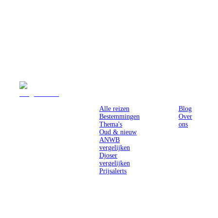
Reizen
Inspiratie
Pr
Alle reizen
Blog
Bestemmingen
Over
Thema's
ons
Oud & nieuw
ANWB
vergelijken
Djoser
vergelijken
Prijsalerts
Singlereizen
voor solo-
reizigers uit
Nederland en