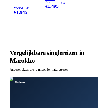
P.P.
8.6
rijker
€
1.495
VANAF P.P.
€
1.945
Vergelijkbare singlereizen
in
Marokko
Andere reizen die je misschien interesseren
Wellness