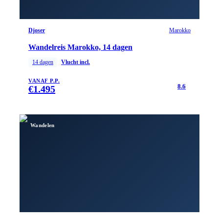
Djoser
Marokko
Wandelreis Marokko, 14 dagen
14
dagen
Vlucht incl.
VANAF P.P.
8.6
€
1.495
Wandelen