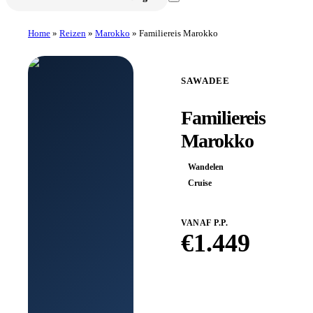
Home
»
Reizen
»
Marokko
»
Familiereis Marokko
SAWADEE
Familiereis
Marokko
Wandelen
Cruise
VANAF P.P.
€
1.449
Boek bij