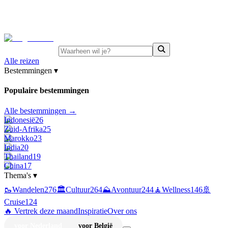
⚡
Juni-deals:
tot 15% korting op singlereizen Portugal &
Griekenland
—
bekijk aanbod
Alle reizen
Bestemmingen
▾
Populaire bestemmingen
Alle bestemmingen →
Indonesië
26
Zuid-Afrika
25
Marokko
23
India
20
Thailand
19
China
17
Thema's
▾
🥾
Wandelen
276
🏛️
Cultuur
264
⛰️
Avontuur
244
🧘
Wellness
146
🚢
Cruise
124
🔥 Vertrek deze maand
Inspiratie
Over ons
voor Nederland
voor België