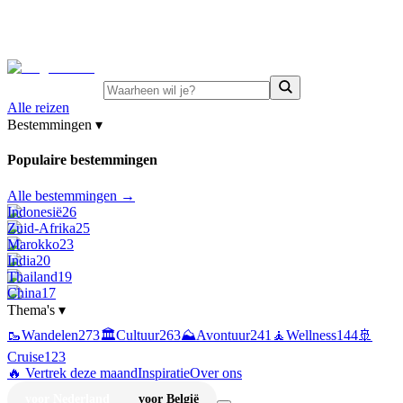
⚡
Juni-deals:
tot 15% korting op singlereizen Portugal &
Griekenland
—
bekijk aanbod
Alle reizen
Bestemmingen
▾
Populaire bestemmingen
Alle bestemmingen →
Indonesië
26
Zuid-Afrika
25
Marokko
23
India
20
Thailand
19
China
17
Thema's
▾
🥾
Wandelen
273
🏛️
Cultuur
263
⛰️
Avontuur
241
🧘
Wellness
144
🚢
Cruise
123
🔥 Vertrek deze maand
Inspiratie
Over ons
voor Nederland
voor België