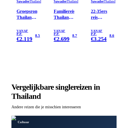
Sawadee
Thailand
Sawadee
Thailand
Sawadee
Thailand
Groepsrondreis
Familiereis
22-35ers
Thailand
Thailand
reis
Hoogtepunten
Hoogtepunten
Thailand
VANAF
VANAF
VANAF
P.P.
P.P.
P.P.
8.5
8.7
8.6
€
2.119
€
2.699
€
3.254
Vergelijkbare singlereizen
in
Thailand
Andere reizen die je misschien interesseren
Cultuur