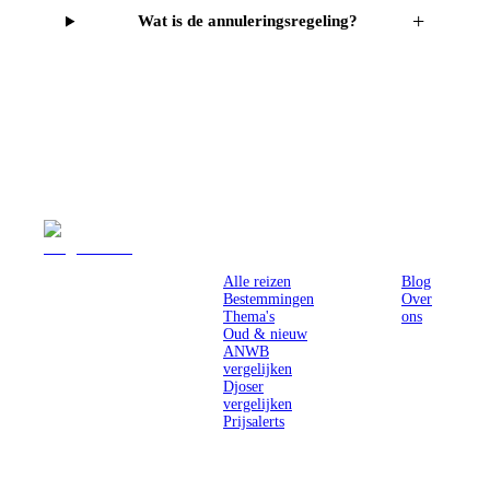
+
Wat is de annuleringsregeling?
Reizen
Inspiratie
Pr
Alle reizen
Blog
Bestemmingen
Over
Thema's
ons
Oud & nieuw
ANWB
vergelijken
Djoser
vergelijken
Prijsalerts
Singlereizen
voor solo-
reizigers uit