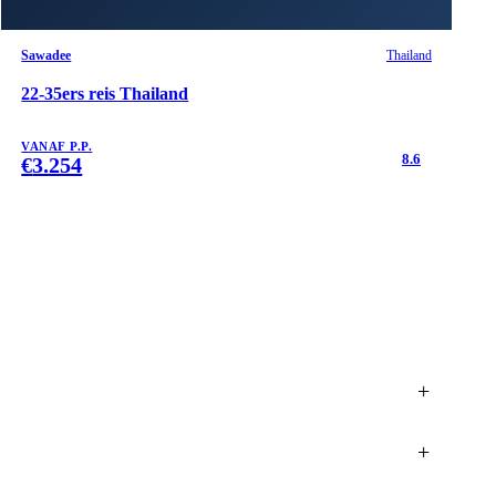
Sawadee
Thailand
22-35ers reis Thailand
VANAF P.P.
8.6
€
3.254
+
+