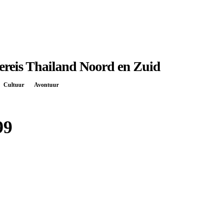
ereis Thailand Noord en Zuid
Cultuur
Avontuur
99
Boek bij
Sawadee