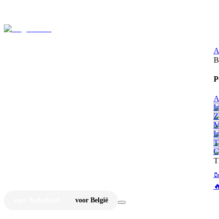
⚡
Ju
A
B
P
A
I
Z
M
I
T
C
T


voor Nederland
voor België