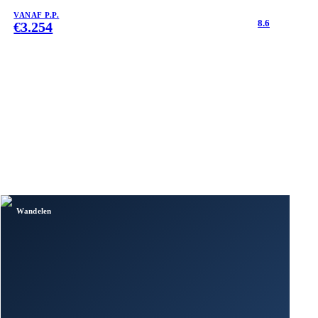
VANAF P.P.
8.6
€
3.254
Wandelen