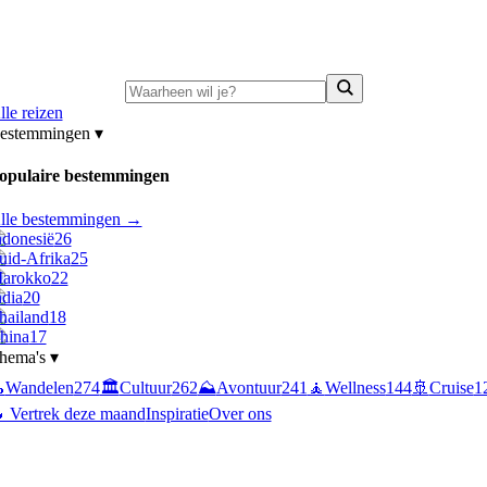
ni-deals:
tot 15% korting op singlereizen Portugal & Griekenland
—
bekijk a
lle reizen
estemmingen
▾
opulaire bestemmingen
lle bestemmingen →
ndonesië
26
uid-Afrika
25
arokko
22
ndia
20
hailand
18
hina
17
hema's
▾

Wandelen
274
🏛️
Cultuur
262
⛰️
Avontuur
241
🧘
Wellness
144
🚢
Cruise
1
 Vertrek deze maand
Inspiratie
Over ons