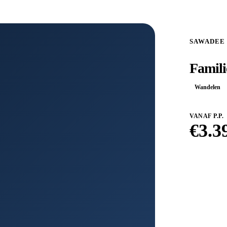
SAWADEE
Famili
Wandelen
VANAF P.P.
€
3.3