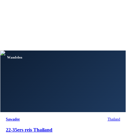
Wandelen
Sawadee
Thailand
22-35ers reis Thailand