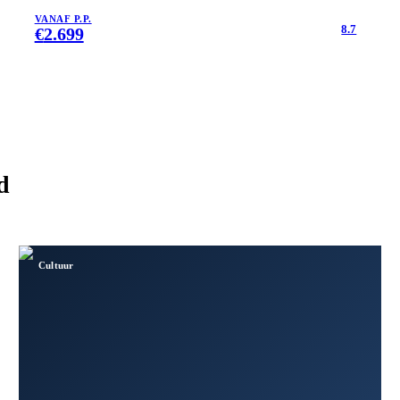
VANAF P.P.
8.7
€
2.699
d
Cultuur