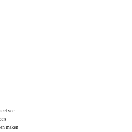
heel veel
 een
t en maken