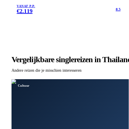
VANAF P.P.
8.5
€
2.119
Vergelijkbare singlereizen
in Thailan
Andere reizen die je misschien interesseren
Cultuur