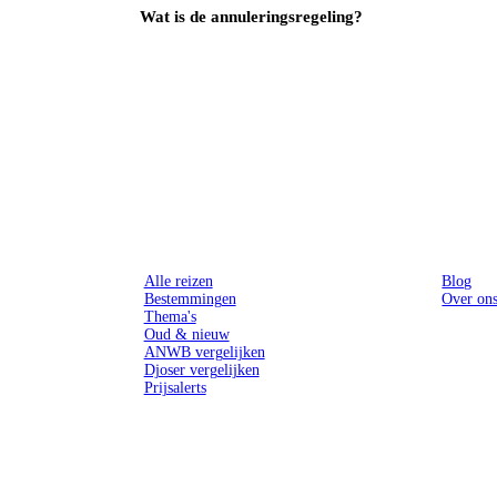
Wat is de annuleringsregeling?
Reizen
Inspiratie
Alle reizen
Blog
Bestemmingen
Over on
Thema's
Oud & nieuw
ANWB vergelijken
Djoser vergelijken
Prijsalerts