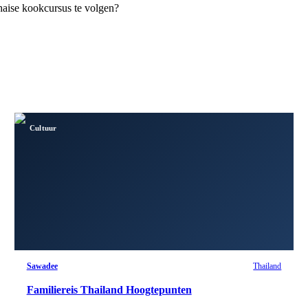
Thaise kookcursus te volgen?
Cultuur
Sawadee
Thailand
Familiereis Thailand Hoogtepunten