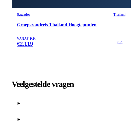
Sawadee
Thailand
Groepsrondreis Thailand Hoogtepunten
VANAF P.P.
8.5
€
2.119
Veelgestelde vragen