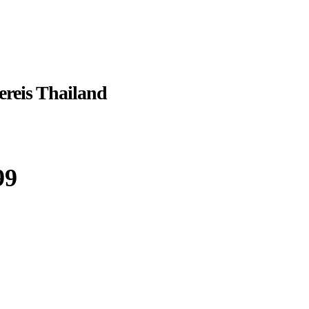
ereis Thailand
99
Boek bij
Sawadee