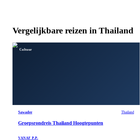
Vergelijkbare reizen in
Thailand
Cultuur
Sawadee
Thailand
Groepsrondreis Thailand Hoogtepunten
VANAF P.P.