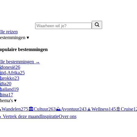
ni-deals:
tot 15% korting op singlereizen Portugal & Griekenland
—
bekijk a
lle reizen
estemmingen
▾
opulaire bestemmingen
lle bestemmingen →
ndonesië
26
uid-Afrika
25
arokko
23
ndia
20
hailand
19
hina
17
hema's
▾

Wandelen
275
🏛️
Cultuur
263
⛰️
Avontuur
243
🧘
Wellness
145
🚢
Cruise
1
 Vertrek deze maand
Inspiratie
Over ons