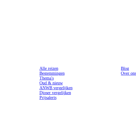
Reizen
Inspiratie
Alle reizen
Blog
Bestemmingen
Over on
Thema's
Oud & nieuw
ANWB vergelijken
Djoser vergelijken
Prijsalerts