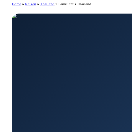
Home
»
Reizen
»
Thailand
»
Familiereis Thailand