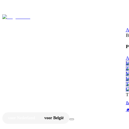
⚡
Ju
A
B
P
A
I
Z
M
I
T
C
T


voor Nederland
voor België