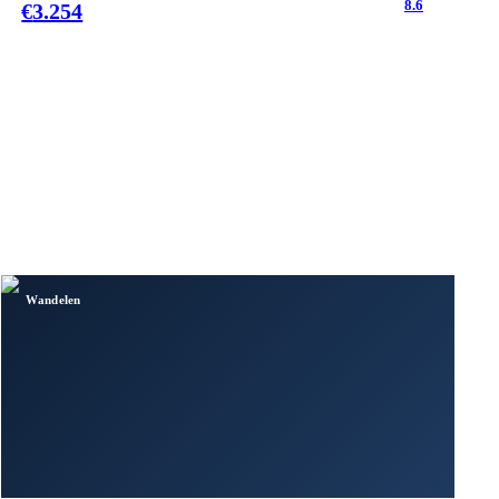
8.6
€
3.254
Wandelen