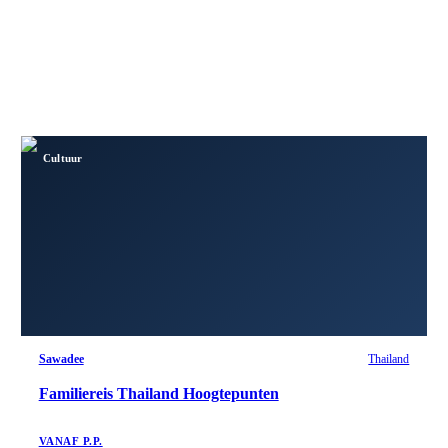
Cultuur
Sawadee
Thailand
Familiereis Thailand Hoogtepunten
VANAF P.P.