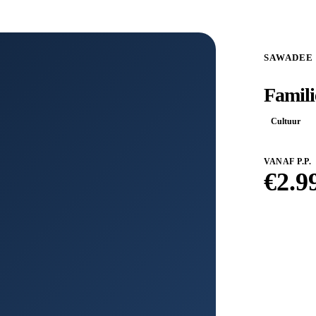
SAWADEE
Famili
Cultuur
VANAF P.P.
€
2.9