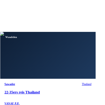
Wandelen
Sawadee
Thailand
22-35ers reis Thailand
VANAF P.P.