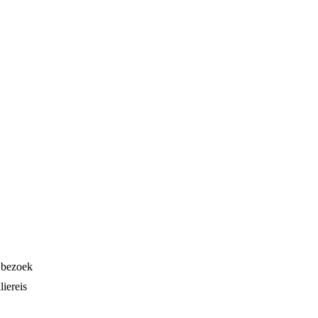
n bezoek
liereis