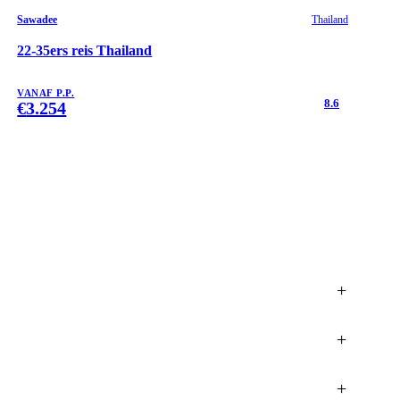
Sawadee
Thailand
22-35ers reis Thailand
VANAF P.P.
8.6
€
3.254
+
+
+