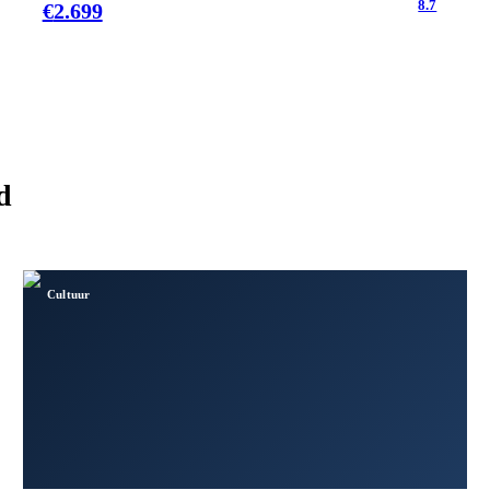
8.7
€
2.699
d
Cultuur