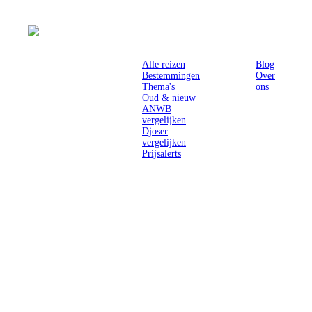
Reizen
Inspiratie
Pr
Alle reizen
Blog
Bestemmingen
Over
Thema's
ons
Oud & nieuw
ANWB
vergelijken
Djoser
vergelijken
Prijsalerts
Singlereizen
voor solo-
reizigers uit
Nederland en
België.
Ontmoet
gelijkgestemde
reizigers en
ontdek de
wereld.