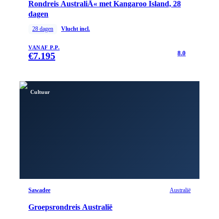
Rondreis AustraliÃ« met Kangaroo Island, 28
dagen
28
dagen
Vlucht incl.
VANAF P.P.
8.0
€
7.195
Cultuur
Sawadee
Australië
Groepsrondreis Australië