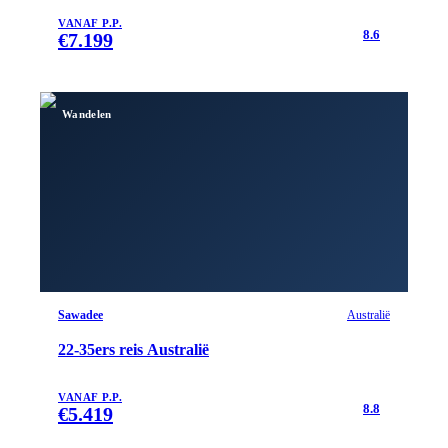
VANAF P.P.
8.6
€
7.199
Wandelen
Sawadee
Australië
22-35ers reis Australië
VANAF P.P.
8.8
€
5.419