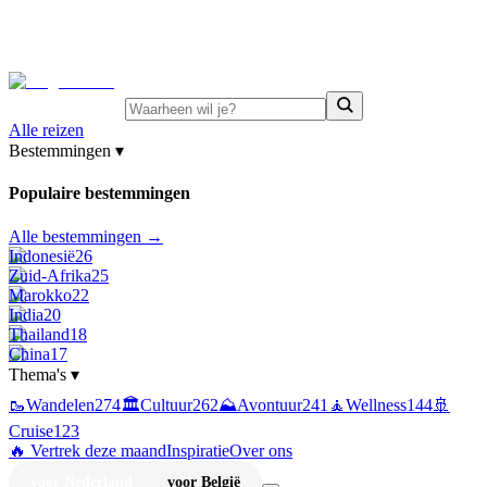
⚡
Juni-deals:
tot 15% korting op singlereizen Portugal &
Griekenland
—
bekijk aanbod
Alle reizen
Bestemmingen
▾
Populaire bestemmingen
Alle bestemmingen →
Indonesië
26
Zuid-Afrika
25
Marokko
22
India
20
Thailand
18
China
17
Thema's
▾
🥾
Wandelen
274
🏛️
Cultuur
262
⛰️
Avontuur
241
🧘
Wellness
144
🚢
Cruise
123
🔥 Vertrek deze maand
Inspiratie
Over ons
voor Nederland
voor België