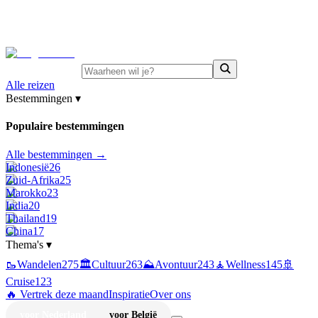
⚡
Juni-deals:
tot 15% korting op singlereizen Portugal &
Griekenland
—
bekijk aanbod
Alle reizen
Bestemmingen
▾
Populaire bestemmingen
Alle bestemmingen →
Indonesië
26
Zuid-Afrika
25
Marokko
23
India
20
Thailand
19
China
17
Thema's
▾
🥾
Wandelen
275
🏛️
Cultuur
263
⛰️
Avontuur
243
🧘
Wellness
145
🚢
Cruise
123
🔥 Vertrek deze maand
Inspiratie
Over ons
voor Nederland
voor België