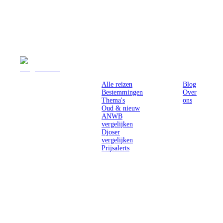
Reizen
Inspiratie
Pr
Alle reizen
Blog
Bestemmingen
Over
Thema's
ons
Oud & nieuw
ANWB
vergelijken
Djoser
vergelijken
Prijsalerts
Singlereizen
voor solo-
reizigers uit
Nederland en
België.
Ontmoet
gelijkgestemde