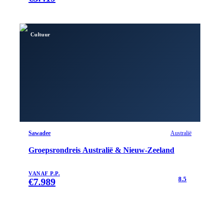
Cultuur
Sawadee
Australië
Groepsrondreis Australië & Nieuw-Zeeland
VANAF P.P.
8.5
€
7.989