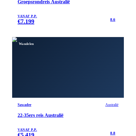
Groepsrondreis Australië
VANAF P.P.
8.6
€
7.199
Wandelen
Sawadee
Australië
22-35ers reis Australië
VANAF P.P.
8.8
€
5.419