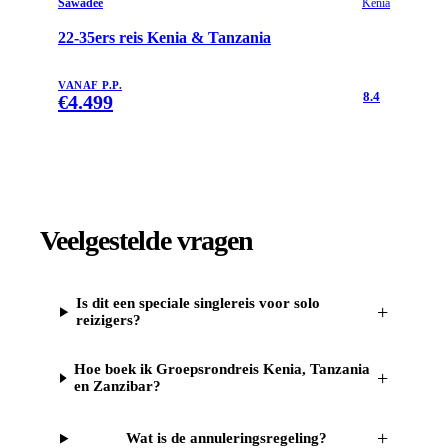
Sawadee
Kenia
22-35ers reis Kenia & Tanzania
VANAF P.P.
8.4
€
4.499
Veelgestelde vragen
Is dit een speciale singlereis voor solo
+
reizigers?
Hoe boek ik Groepsrondreis Kenia, Tanzania
+
en Zanzibar?
+
Wat is de annuleringsregeling?