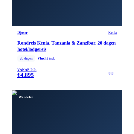
Djoser
Kenia
Rondreis Kenia, Tanzania & Zanzibar, 20 dagen
hotel/lodgereis
20
dagen
Vlucht incl.
VANAF P.P.
8.8
€
4.895
Wandelen