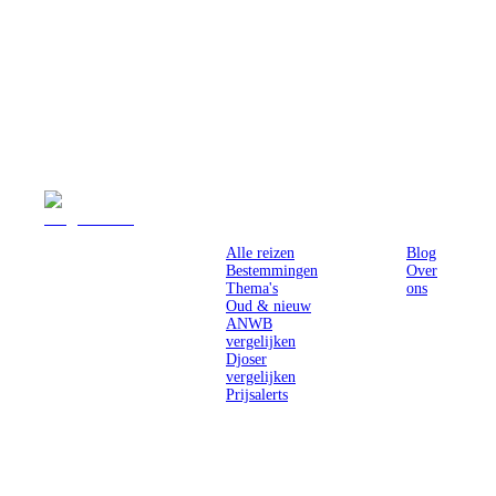
Reizen
Inspiratie
Pr
Alle reizen
Blog
Bestemmingen
Over
Thema's
ons
Oud & nieuw
ANWB
vergelijken
Djoser
vergelijken
Prijsalerts
Singlereizen
voor solo-
reizigers uit
Nederland en