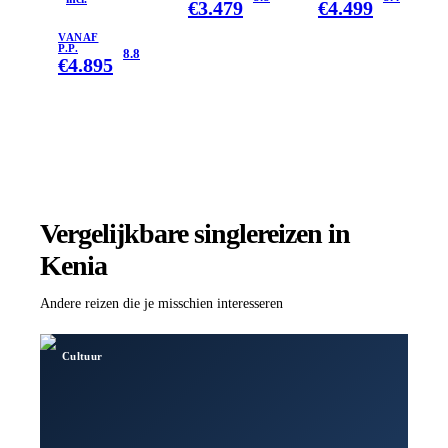
€
3.479
€
4.499
20 dagen
hotel/lodgereis
VANAF
P.P.
8.8
€
4.895
Vergelijkbare singlereizen
in
Kenia
Andere reizen die je misschien interesseren
Cultuur