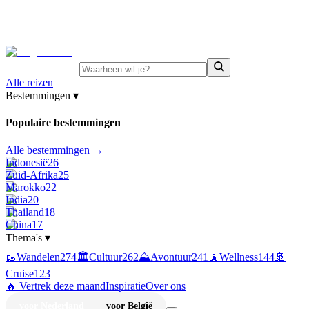
⚡
Juni-deals:
tot 15% korting op singlereizen Portugal &
Griekenland
—
bekijk aanbod
Alle reizen
Bestemmingen
▾
Populaire bestemmingen
Alle bestemmingen →
Indonesië
26
Zuid-Afrika
25
Marokko
22
India
20
Thailand
18
China
17
Thema's
▾
🥾
Wandelen
274
🏛️
Cultuur
262
⛰️
Avontuur
241
🧘
Wellness
144
🚢
Cruise
123
🔥 Vertrek deze maand
Inspiratie
Over ons
voor Nederland
voor België