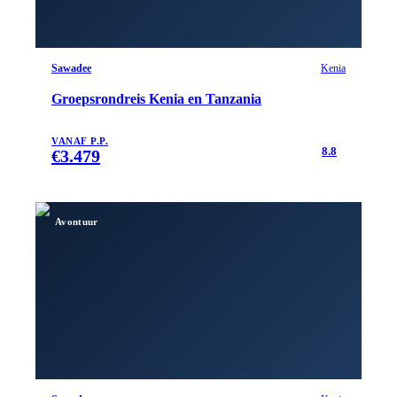
Sawadee
Kenia
Groepsrondreis Kenia en Tanzania
VANAF P.P.
8.8
€
3.479
Avontuur