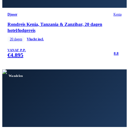
Djoser
Kenia
Rondreis Kenia, Tanzania & Zanzibar, 20 dagen
hotel/lodgereis
20
dagen
Vlucht incl.
VANAF P.P.
8.8
€
4.895
Wandelen