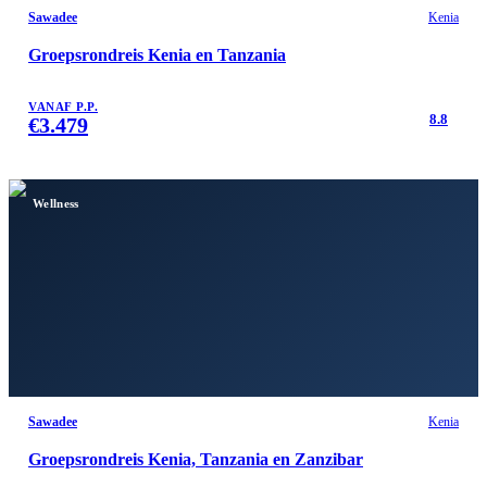
Sawadee
Kenia
Groepsrondreis Kenia en Tanzania
VANAF P.P.
8.8
€
3.479
Wellness
Sawadee
Kenia
Groepsrondreis Kenia, Tanzania en Zanzibar