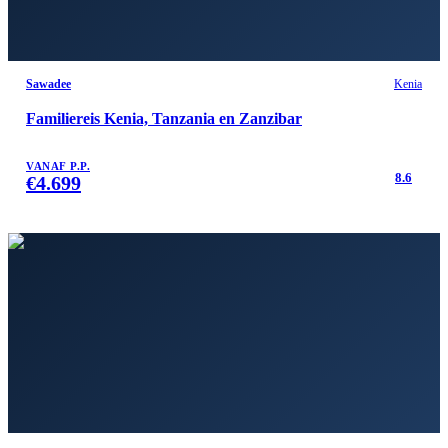
Sawadee
Kenia
Familiereis Kenia, Tanzania en Zanzibar
VANAF P.P.
8.6
€
4.699