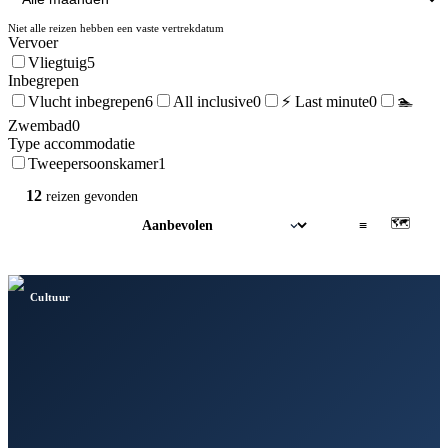
Niet alle reizen hebben een vaste vertrekdatum
Vervoer
Vliegtuig
5
Inbegrepen
Vlucht inbegrepen
6
All inclusive
0
⚡ Last minute
0
🏊
Zwembad
0
Type accommodatie
Tweepersoonskamer
1
12
reizen
gevonden
🗺
▦
≡
Cultuur