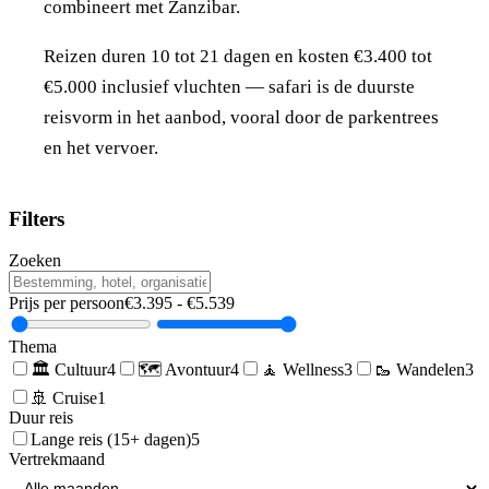
combineert met Zanzibar.
Reizen duren 10 tot 21 dagen en kosten €3.400 tot
€5.000 inclusief vluchten — safari is de duurste
reisvorm in het aanbod, vooral door de parkentrees
en het vervoer.
Filters
Zoeken
Prijs per persoon
€
3.395
- €
5.539
Thema
🏛️
Cultuur
4
🗺️
Avontuur
4
🧘
Wellness
3
🥾
Wandelen
3
🚢
Cruise
1
Duur reis
Lange reis (15+ dagen)
5
Vertrekmaand