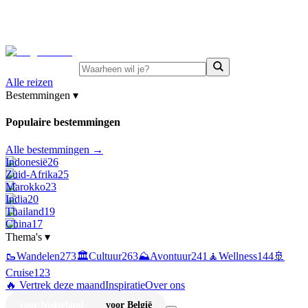
⚡
Juni-deals:
tot 15% korting op singlereizen Portugal &
Griekenland
—
bekijk aanbod
Alle reizen
Bestemmingen
▾
Populaire bestemmingen
Alle bestemmingen →
Indonesië
26
Zuid-Afrika
25
Marokko
23
India
20
Thailand
19
China
17
Thema's
▾
🥾
Wandelen
273
🏛️
Cultuur
263
⛰️
Avontuur
241
🧘
Wellness
144
🚢
Cruise
123
🔥 Vertrek deze maand
Inspiratie
Over ons
voor Nederland
voor België