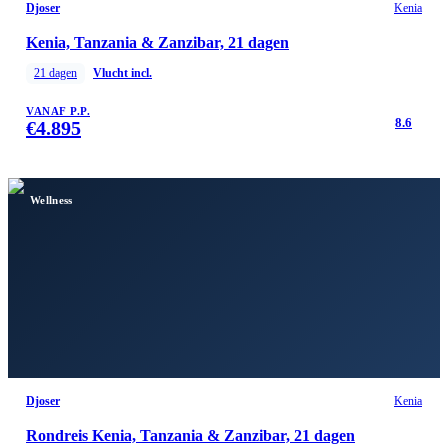
Djoser
Kenia
Kenia, Tanzania & Zanzibar, 21 dagen
21
dagen
Vlucht incl.
VANAF P.P.
8.6
€
4.895
Wellness
Djoser
Kenia
Rondreis Kenia, Tanzania & Zanzibar, 21 dagen