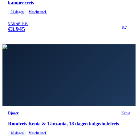
kampeerreis
21
dagen
Vlucht incl.
VANAF P.P.
8.7
€
3.945
Djoser
Kenia
Rondreis Kenia & Tanzania, 18 dagen lodge/hotelreis
18
dagen
Vlucht incl.