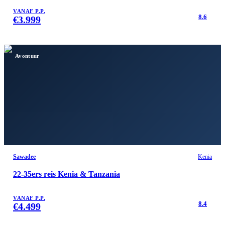
VANAF P.P.
8.6
€
3.999
Avontuur
Sawadee
Kenia
22-35ers reis Kenia & Tanzania
VANAF P.P.
8.4
€
4.499