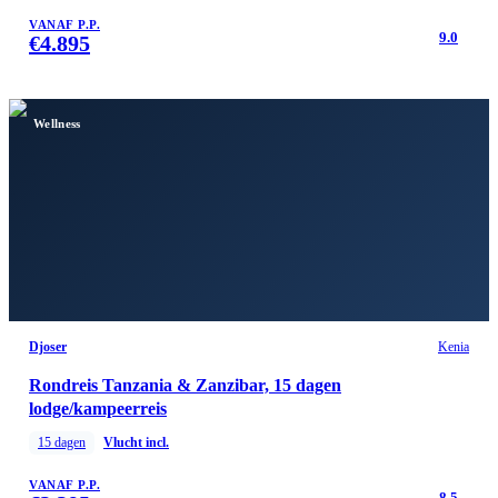
VANAF P.P.
9.0
€
4.895
Wellness
Djoser
Kenia
Rondreis Tanzania & Zanzibar, 15 dagen
lodge/kampeerreis
15
dagen
Vlucht incl.
VANAF P.P.
8.5