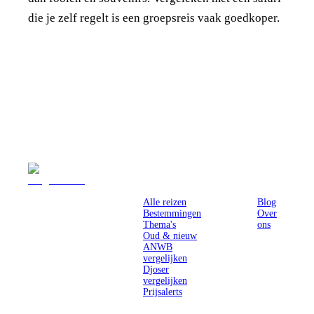
die je zelf regelt is een groepsreis vaak goedkoper.
Reizen
Inspiratie
Pr
Alle reizen
Blog
Bestemmingen
Over
Thema's
ons
Oud & nieuw
ANWB
vergelijken
Djoser
vergelijken
Prijsalerts
Singlereizen