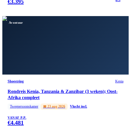
€
3.395
Avontuur
Shoestring
Kenia
Rondreis Kenia, Tanzania & Zanzibar (3 weken); Oost-
Afrika compleet
Tweepersoonskamer
📅
23 aug 2026
Vlucht incl.
VANAF P.P.
€
4.481