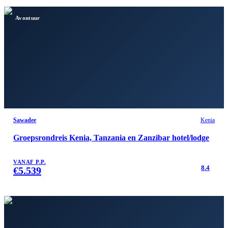
Avontuur
Sawadee
Kenia
Groepsrondreis Kenia, Tanzania en Zanzibar hotel/lodge
VANAF P.P.
8.4
€
5.539