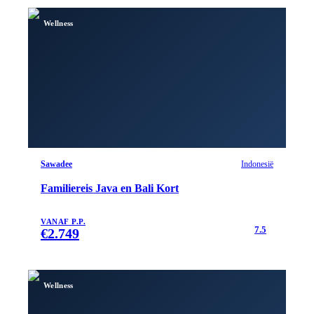
Wellness
Sawadee
Indonesië
Familiereis Java en Bali Kort
VANAF P.P.
7.5
€
2.749
Wellness