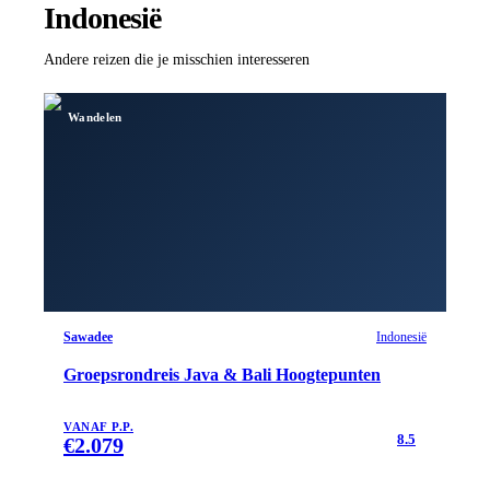
Indonesië
Andere reizen die je misschien interesseren
Wandelen
Sawadee
Indonesië
Groepsrondreis Java & Bali Hoogtepunten
VANAF P.P.
8.5
€
2.079