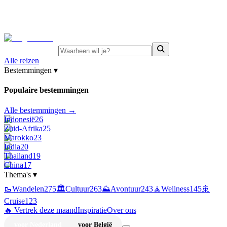
⚡
Juni-deals:
tot 15% korting op singlereizen Portugal &
Griekenland
—
bekijk aanbod
Alle reizen
Bestemmingen
▾
Populaire bestemmingen
Alle bestemmingen →
Indonesië
26
Zuid-Afrika
25
Marokko
23
India
20
Thailand
19
China
17
Thema's
▾
🥾
Wandelen
275
🏛️
Cultuur
263
⛰️
Avontuur
243
🧘
Wellness
145
🚢
Cruise
123
🔥 Vertrek deze maand
Inspiratie
Over ons
voor Nederland
voor België