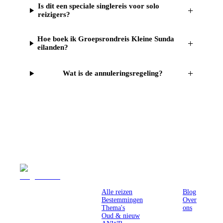
Is dit een speciale singlereis voor solo
+
reizigers?
Hoe boek ik Groepsrondreis Kleine Sunda
+
eilanden?
+
Wat is de annuleringsregeling?
Reizen
Inspiratie
Pr
Alle reizen
Blog
Bestemmingen
Over
Thema's
ons
Oud & nieuw