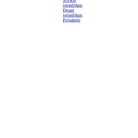
ANWB
vergelijken
Djoser
vergelijken
Prijsalerts
Singlereizen
voor solo-
reizigers uit
Nederland en
België.
Ontmoet
gelijkgestemde
reizigers en
ontdek de
wereld.
2026 Singletravels.nl & Singletravels.be - De grootste keuze in
singlereizen
ANVR partners
SGR aangesloten