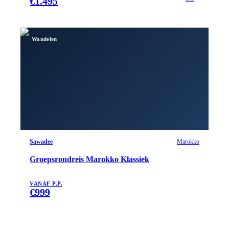
€
1.495
Wandelen
Sawadee
Marokko
Groepsrondreis Marokko Klassiek
VANAF P.P.
€
999