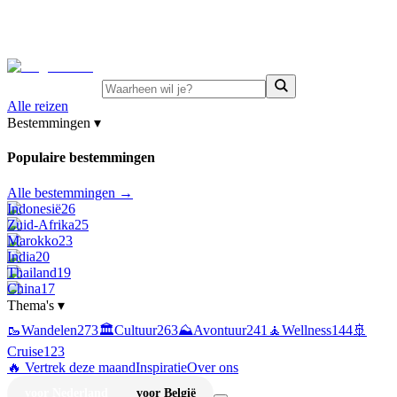
⚡
Juni-deals:
tot 15% korting op singlereizen Portugal &
Griekenland
—
bekijk aanbod
Alle reizen
Bestemmingen
▾
Populaire bestemmingen
Alle bestemmingen →
Indonesië
26
Zuid-Afrika
25
Marokko
23
India
20
Thailand
19
China
17
Thema's
▾
🥾
Wandelen
273
🏛️
Cultuur
263
⛰️
Avontuur
241
🧘
Wellness
144
🚢
Cruise
123
🔥 Vertrek deze maand
Inspiratie
Over ons
voor Nederland
voor België