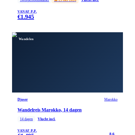
VANAF P.P.
€
1.945
Wandelen
Djoser
Marokko
Wandelreis Marokko, 14 dagen
14
dagen
Vlucht incl.
VANAF P.P.
8.6