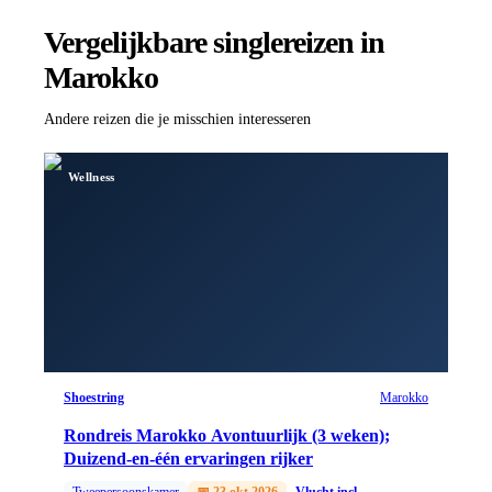
Vergelijkbare singlereizen
in
Marokko
Andere reizen die je misschien interesseren
Wellness
Shoestring
Marokko
Rondreis Marokko Avontuurlijk (3 weken);
Duizend-en-één ervaringen rijker
Tweepersoonskamer
📅
23 okt 2026
Vlucht incl.