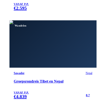
VANAF P.P.
€
2.595
Wandelen
Sawadee
Nepal
Groepsrondreis Tibet en Nepal
VANAF P.P.
8.7
€
4.839