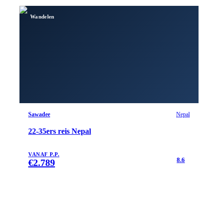
Wandelen
Sawadee
Nepal
22-35ers reis Nepal
VANAF P.P.
8.6
€
2.789