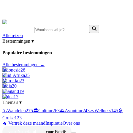
⚡
Juni-deals:
tot 15% korting op singlereizen Portugal &
Griekenland
—
bekijk aanbod
Alle reizen
Bestemmingen
▾
Populaire bestemmingen
Alle bestemmingen →
Indonesië
26
Zuid-Afrika
25
Marokko
23
India
20
Thailand
19
China
17
Thema's
▾
🥾
Wandelen
275
🏛️
Cultuur
263
⛰️
Avontuur
243
🧘
Wellness
145
🚢
Cruise
123
🔥 Vertrek deze maand
Inspiratie
Over ons
voor Nederland
voor België