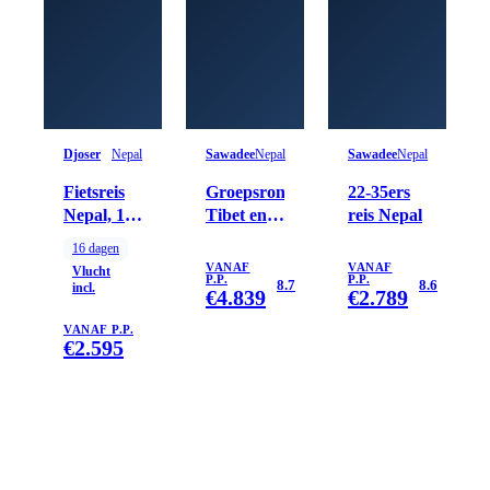
Djoser
Nepal
Sawadee
Nepal
Sawadee
Nepal
Fietsreis
Groepsrondreis
22-35ers
Nepal, 16
Tibet en
reis Nepal
dagen
Nepal
16
dagen
VANAF
VANAF
Vlucht
P.P.
P.P.
8.7
8.6
incl.
€
4.839
€
2.789
VANAF P.P.
€
2.595