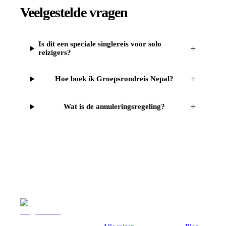
Veelgestelde vragen
Is dit een speciale singlereis voor solo
+
reizigers?
+
Hoe boek ik Groepsrondreis Nepal?
+
Wat is de annuleringsregeling?
Reizen
Inspiratie
Pr