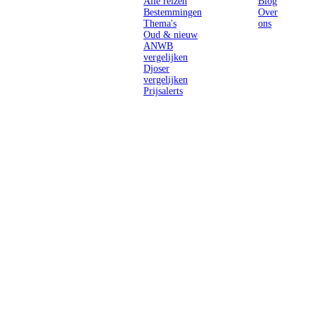
Alle reizen
Blog
Bestemmingen
Over
Thema's
ons
Oud & nieuw
ANWB
vergelijken
Djoser
vergelijken
Prijsalerts
Singlereizen
voor solo-
reizigers uit
Nederland en
België.
Ontmoet
gelijkgestemde
reizigers en
ontdek de
wereld.
2026 Singletravels.nl & Singletravels.be - De grootste keuze in