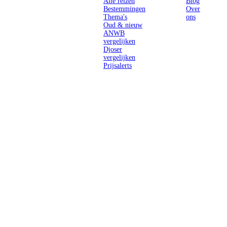
Alle reizen
Blog
Bestemmingen
Over
Thema's
ons
Oud & nieuw
ANWB
vergelijken
Djoser
vergelijken
Prijsalerts
Singlereizen
voor solo-
reizigers uit
Nederland en
België.
Ontmoet
gelijkgestemde
reizigers en
ontdek de
wereld.
2026 Singletravels.nl & Singletravels.be - De grootste keuze in