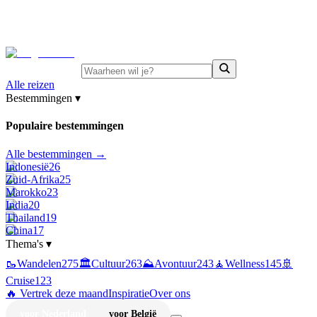
⚡
Juni-deals:
tot 15% korting op singlereizen Portugal &
Griekenland
—
bekijk aanbod
Alle reizen
Bestemmingen
▾
Populaire bestemmingen
Alle bestemmingen →
Indonesië
26
Zuid-Afrika
25
Marokko
23
India
20
Thailand
19
China
17
Thema's
▾
🥾
Wandelen
275
🏛️
Cultuur
263
⛰️
Avontuur
243
🧘
Wellness
145
🚢
Cruise
123
🔥 Vertrek deze maand
Inspiratie
Over ons
voor Nederland
voor België