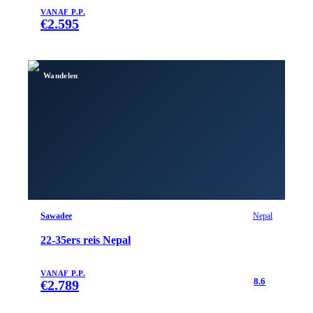
VANAF P.P.
€
2.595
Wandelen
Sawadee
Nepal
22-35ers reis Nepal
VANAF P.P.
8.6
€
2.789