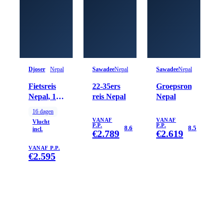
Djoser
Nepal
Sawadee
Nepal
Sawadee
Nepal
Fietsreis
22-35ers
Groepsrondreis
Nepal, 16
reis Nepal
Nepal
dagen
16
dagen
VANAF
VANAF
Vlucht
P.P.
P.P.
8.6
8.5
incl.
€
2.789
€
2.619
VANAF P.P.
€
2.595