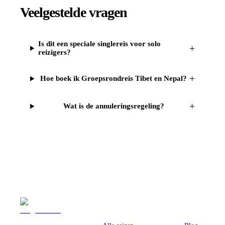
Veelgestelde vragen
Is dit een speciale singlereis voor solo
+
reizigers?
+
Hoe boek ik Groepsrondreis Tibet en Nepal?
+
Wat is de annuleringsregeling?
Reizen
Inspiratie
Pr