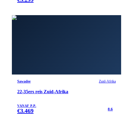
Sawadee
Zuid-Afrika
22-35ers reis Zuid-Afrika
VANAF P.P.
8.6
€
3.469