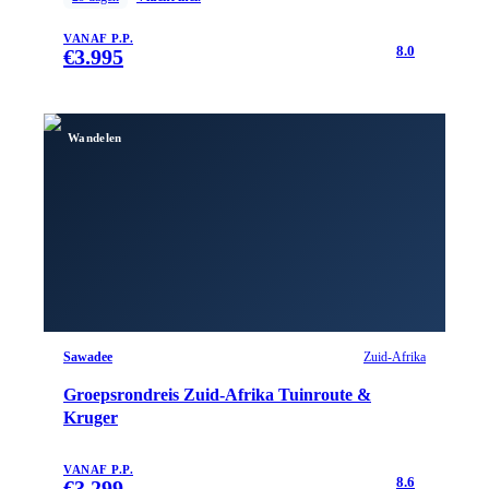
VANAF P.P.
8.0
€
3.995
Wandelen
Sawadee
Zuid-Afrika
Groepsrondreis Zuid-Afrika Tuinroute &
Kruger
VANAF P.P.
8.6
€
3.299