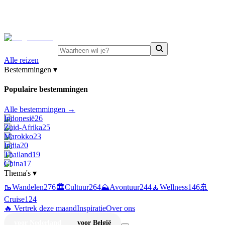
⚡
Juni-deals:
tot 15% korting op singlereizen Portugal &
Griekenland
—
bekijk aanbod
Alle reizen
Bestemmingen
▾
Populaire bestemmingen
Alle bestemmingen →
Indonesië
26
Zuid-Afrika
25
Marokko
23
India
20
Thailand
19
China
17
Thema's
▾
🥾
Wandelen
276
🏛️
Cultuur
264
⛰️
Avontuur
244
🧘
Wellness
146
🚢
Cruise
124
🔥 Vertrek deze maand
Inspiratie
Over ons
voor Nederland
voor België