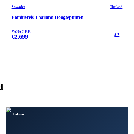
Sawadee
Thailand
Familiereis Thailand Hoogtepunten
VANAF P.P.
8.7
€
2.699
d
Cultuur