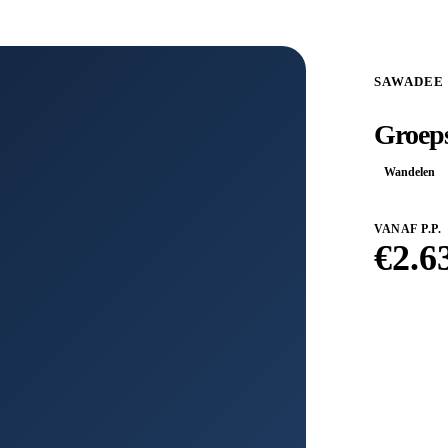
SAWADEE
Groeps
Wandelen
VANAF P.P.
€
2.6