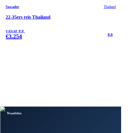
Sawadee
Thailand
22-35ers reis Thailand
VANAF P.P.
8.6
€
3.254
Wandelen