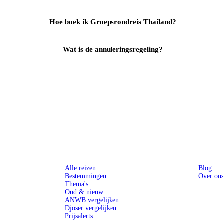
Hoe boek ik Groepsrondreis Thailand?
Wat is de annuleringsregeling?
Reizen
Inspiratie
Alle reizen
Blog
Bestemmingen
Over on
Thema's
Oud & nieuw
ANWB vergelijken
Djoser vergelijken
Prijsalerts