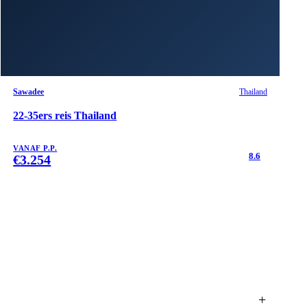
Sawadee
Thailand
22-35ers reis Thailand
VANAF P.P.
8.6
€
3.254
+