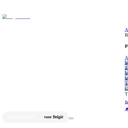
⚡
Ju
A
B
P
A
I
Z
M
I
T
C
T


voor Nederland
voor België