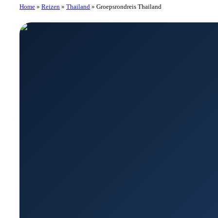
Home
»
Reizen
»
Thailand
»
Groepsrondreis Thailand