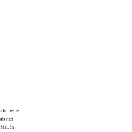
t het witte
nis met
 Mai. In