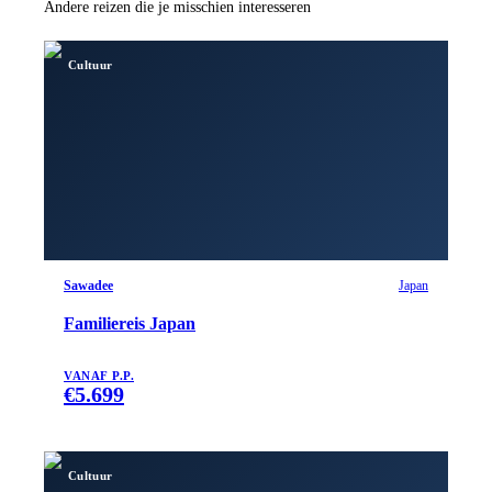
Andere reizen die je misschien interesseren
Cultuur
Sawadee
Japan
Familiereis Japan
VANAF P.P.
€
5.699
Cultuur