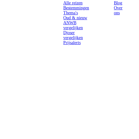
Alle reizen
Blog
Bestemmingen
Over
Thema's
ons
Oud & nieuw
ANWB
vergelijken
Djoser
vergelijken
Prijsalerts
Singlereizen
voor solo-
reizigers uit
Nederland en
België.
Ontmoet
gelijkgestemde
reizigers en
ontdek de
wereld.