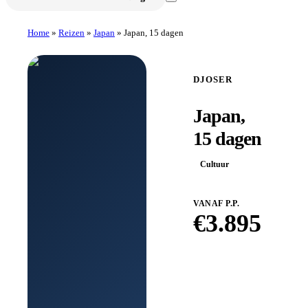
Home
»
Reizen
»
Japan
»
Japan, 15 dagen
DJOSER
Japan,
15 dagen
Cultuur
VANAF P.P.
€
3.895
Boek
bij
Djoser