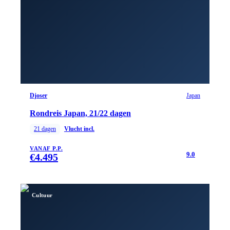
Djoser
Japan
Rondreis Japan, 21/22 dagen
21
dagen
Vlucht incl.
VANAF P.P.
9.0
€
4.495
Cultuur