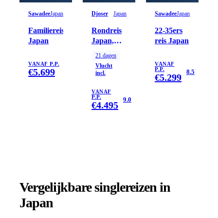
Sawadee
Japan
Djoser
Japan
Sawadee
Japan
Familiereis
Rondreis
22-35ers
Japan
Japan,
reis Japan
21/22
21
dagen
dagen
VANAF P.P.
VANAF
Vlucht
€
5.699
P.P.
8.5
incl.
€
5.299
VANAF
P.P.
9.0
€
4.495
Vergelijkbare singlereizen
in
Japan