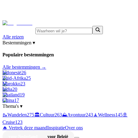
⚡
Juni-deals:
tot 15% korting op singlereizen Portugal &
Griekenland
—
bekijk aanbod
Alle reizen
Bestemmingen
▾
Populaire bestemmingen
Alle bestemmingen →
Indonesië
26
Zuid-Afrika
25
Marokko
23
India
20
Thailand
19
China
17
Thema's
▾
🥾
Wandelen
275
🏛️
Cultuur
263
⛰️
Avontuur
243
🧘
Wellness
145
🚢
Cruise
123
🔥 Vertrek deze maand
Inspiratie
Over ons
voor Nederland
voor België