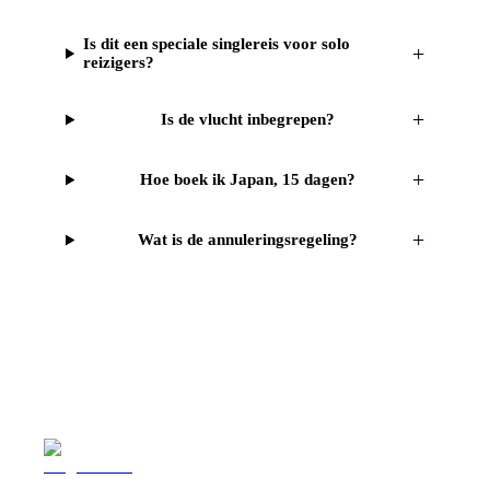
Is dit een speciale singlereis voor solo
+
reizigers?
+
Is de vlucht inbegrepen?
+
Hoe boek ik Japan, 15 dagen?
+
Wat is de annuleringsregeling?
Reizen
Inspiratie
Pr