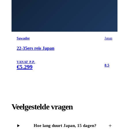
Sawadee
Japan
22-35ers reis Japan
VANAF P.P.
8.5
€
5.299
Veelgestelde vragen
+
Hoe lang duurt Japan, 15 dagen?