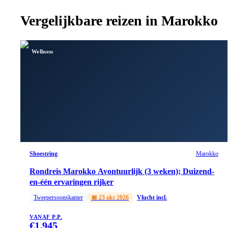
Vergelijkbare reizen in
Marokko
Wellness
Shoestring
Marokko
Rondreis Marokko Avontuurlijk (3 weken); Duizend-
en-één ervaringen rijker
Tweepersoonskamer
📅
23 okt 2026
Vlucht incl.
VANAF P.P.
€
1.945