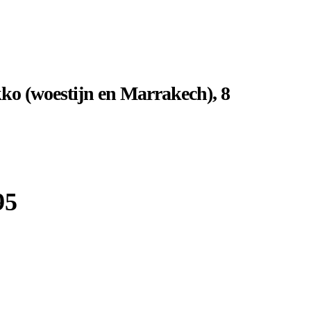
o (woestijn en Marrakech), 8
95
Boek bij
Djoser