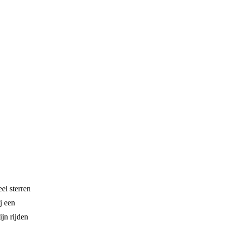
el sterren
j een
jn rijden