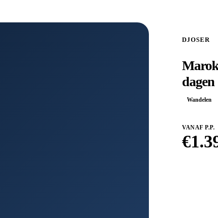
DJOSER
Marokk
dagen
Wandelen
VANAF P.P.
€
1.3