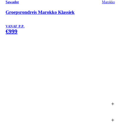
Sawadee
Marokko
Groepsrondreis Marokko Klassiek
VANAF P.P.
€
999
+
+