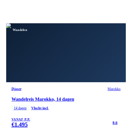
Wandelen
Djoser
Marokko
Wandelreis Marokko, 14 dagen
14
dagen
Vlucht incl.
VANAF P.P.
8.6
€
1.495