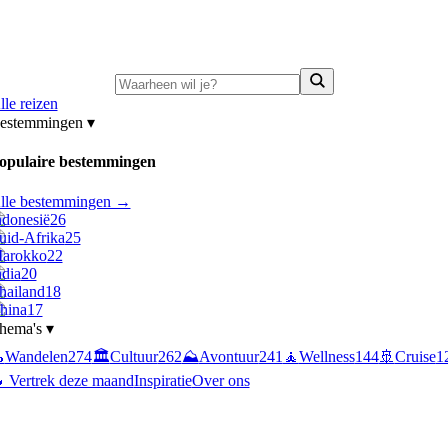
ni-deals:
tot 15% korting op singlereizen Portugal & Griekenland
—
bekijk a
lle reizen
estemmingen
▾
opulaire bestemmingen
lle bestemmingen →
ndonesië
26
uid-Afrika
25
arokko
22
ndia
20
hailand
18
hina
17
hema's
▾

Wandelen
274
🏛️
Cultuur
262
⛰️
Avontuur
241
🧘
Wellness
144
🚢
Cruise
1
 Vertrek deze maand
Inspiratie
Over ons