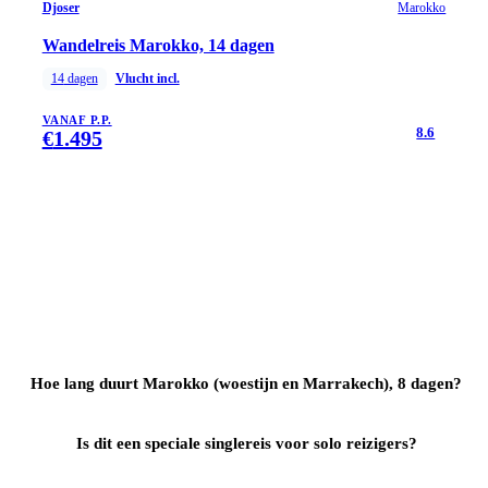
Djoser
Marokko
Wandelreis Marokko, 14 dagen
14
dagen
Vlucht incl.
VANAF P.P.
8.6
€
1.495
Hoe lang duurt Marokko (woestijn en Marrakech), 8 dagen?
Is dit een speciale singlereis voor solo reizigers?