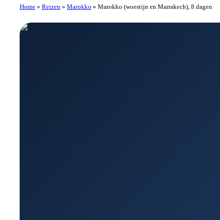
Home
»
Reizen
»
Marokko
»
Marokko (woestijn en Marrakech), 8 dagen