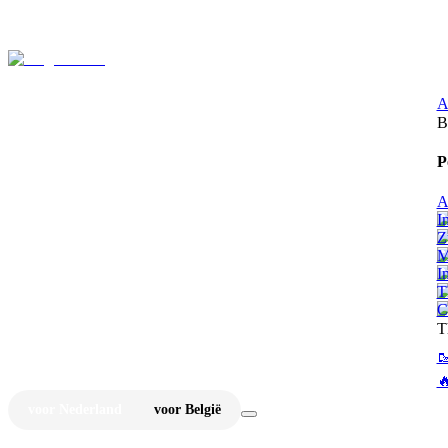
⚡
Ju
A
B
P
A
I
Z
M
I
T
C
T


voor Nederland
voor België