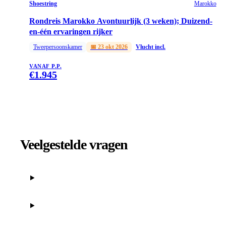
Shoestring
Marokko
Rondreis Marokko Avontuurlijk (3 weken); Duizend-
en-één ervaringen rijker
Tweepersoonskamer
📅
23 okt 2026
Vlucht incl.
VANAF P.P.
€
1.945
Veelgestelde vragen