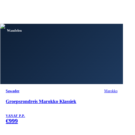
Wandelen
Sawadee
Marokko
Groepsrondreis Marokko Klassiek
VANAF P.P.
€
999