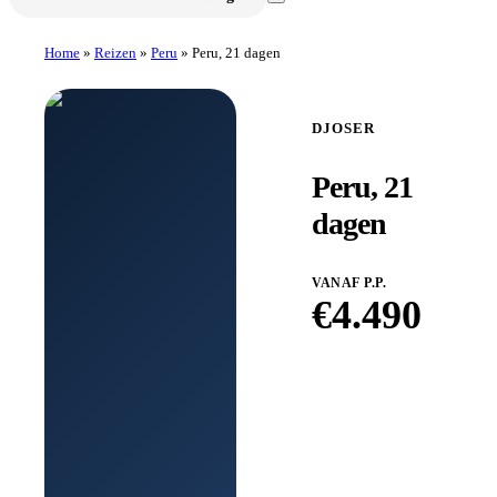
Home
»
Reizen
»
Peru
»
Peru, 21 dagen
DJOSER
Peru, 21
dagen
VANAF P.P.
€
4.490
Boek
bij
Djoser