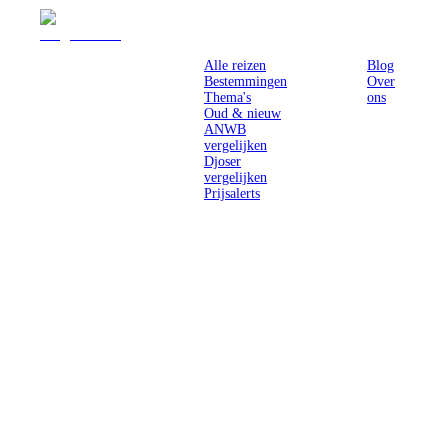
Reizen
Inspiratie
Pr
Alle reizen
Blog
Bestemmingen
Over
Thema's
ons
Oud & nieuw
ANWB
vergelijken
Djoser
vergelijken
Prijsalerts
Singlereizen
voor solo-
reizigers uit
Nederland en
België.
Ontmoet
gelijkgestemde
reizigers en
ontdek de
wereld.