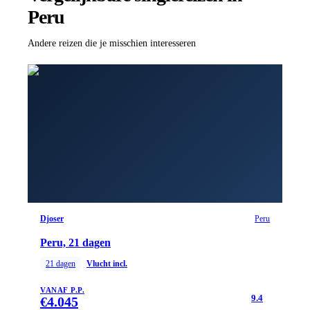
Peru
Andere reizen die je misschien interesseren
Djoser
Peru
Peru, 21 dagen
21
dagen
Vlucht incl.
VANAF P.P.
9.4
€
4.045