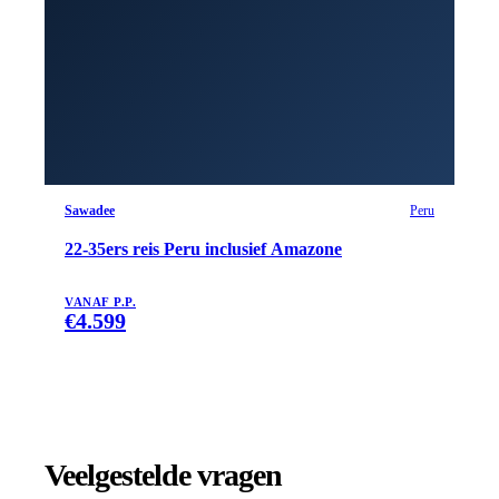
Sawadee
Peru
22-35ers reis Peru inclusief Amazone
VANAF P.P.
€
4.599
Veelgestelde vragen