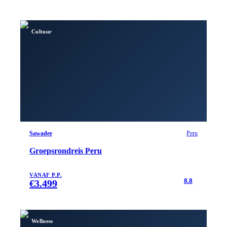
Cultuur
Sawadee
Peru
Groepsrondreis Peru
VANAF P.P.
8.8
€
3.499
Wellness