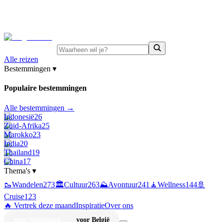
⚡
Juni-deals:
tot 15% korting op singlereizen Portugal &
Griekenland
—
bekijk aanbod
Alle reizen
Bestemmingen
▾
Populaire bestemmingen
Alle bestemmingen →
Indonesië
26
Zuid-Afrika
25
Marokko
23
India
20
Thailand
19
China
17
Thema's
▾
🥾
Wandelen
273
🏛️
Cultuur
263
⛰️
Avontuur
241
🧘
Wellness
144
🚢
Cruise
123
🔥 Vertrek deze maand
Inspiratie
Over ons
voor Nederland
voor België