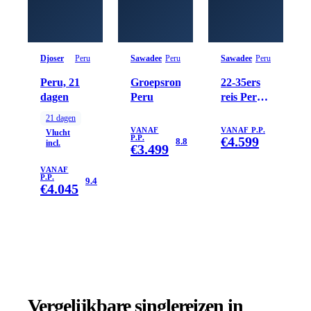
Djoser
Peru
Sawadee
Peru
Sawadee
Peru
Peru, 21
Groepsrondreis
22-35ers
dagen
Peru
reis Peru
inclusief
21
dagen
Amazone
VANAF
VANAF P.P.
Vlucht
P.P.
€
4.599
8.8
incl.
€
3.499
VANAF
P.P.
9.4
€
4.045
Vergelijkbare singlereizen
in