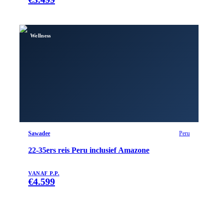
Wellness
Sawadee
Peru
22-35ers reis Peru inclusief Amazone
VANAF P.P.
€
4.599