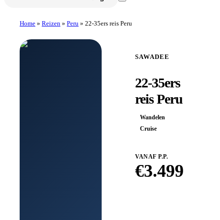
Home
»
Reizen
»
Peru
»
22-35ers reis Peru
SAWADEE
22-35ers
reis Peru
Wandelen
Cruise
VANAF P.P.
€
3.499
Boek bij