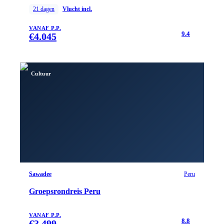
21
dagen
Vlucht incl.
VANAF P.P.
9.4
€
4.045
Cultuur
Sawadee
Peru
Groepsrondreis Peru
VANAF P.P.
8.8
€
3.499