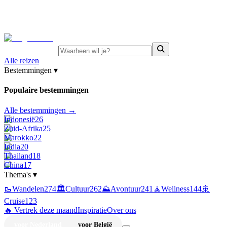
⚡
Juni-deals:
tot 15% korting op singlereizen Portugal &
Griekenland
—
bekijk aanbod
Alle reizen
Bestemmingen
▾
Populaire bestemmingen
Alle bestemmingen →
Indonesië
26
Zuid-Afrika
25
Marokko
22
India
20
Thailand
18
China
17
Thema's
▾
🥾
Wandelen
274
🏛️
Cultuur
262
⛰️
Avontuur
241
🧘
Wellness
144
🚢
Cruise
123
🔥 Vertrek deze maand
Inspiratie
Over ons
voor Nederland
voor België