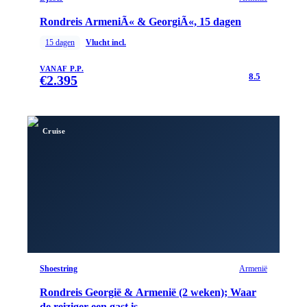
Rondreis ArmeniÃ« & GeorgiÃ«, 15 dagen
15
dagen
Vlucht incl.
VANAF P.P.
8.5
€
2.395
Cruise
Shoestring
Armenië
Rondreis Georgië & Armenië (2 weken); Waar
de reiziger een gast is...