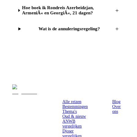
Hoe boek ik Rondreis Azerbeidzjan,
+
ArmeniÃ« en GeorgiÃ«, 21 dagen?
+
Wat is de annuleringsregeling?
Reizen
Inspiratie
Pr
Alle reizen
Blog
Bestemmingen
Over
Thema's
ons
Oud & nieuw
ANWB
vergelijken
Djoser
vergelijken