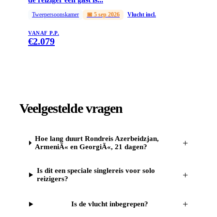
Tweepersoonskamer
📅
5 sep 2026
Vlucht incl.
VANAF P.P.
€
2.079
Veelgestelde vragen
Hoe lang duurt Rondreis Azerbeidzjan,
+
ArmeniÃ« en GeorgiÃ«, 21 dagen?
Is dit een speciale singlereis voor solo
+
reizigers?
+
Is de vlucht inbegrepen?