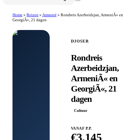
Home
»
Reizen
»
Armenië
»
Rondreis Azerbeidzjan, ArmeniÃ« en
GeorgiÃ«, 21 dagen
DJOSER
Rondreis
Azerbeidzjan,
ArmeniÃ« en
GeorgiÃ«, 21
dagen
Cultuur
VANAF P.P.
€
3.145