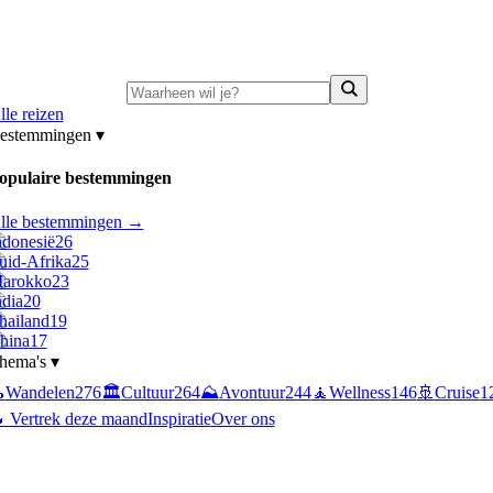
ni-deals:
tot 15% korting op singlereizen Portugal & Griekenland
—
bekijk a
lle reizen
estemmingen
▾
opulaire bestemmingen
lle bestemmingen →
ndonesië
26
uid-Afrika
25
arokko
23
ndia
20
hailand
19
hina
17
hema's
▾

Wandelen
276
🏛️
Cultuur
264
⛰️
Avontuur
244
🧘
Wellness
146
🚢
Cruise
1
 Vertrek deze maand
Inspiratie
Over ons