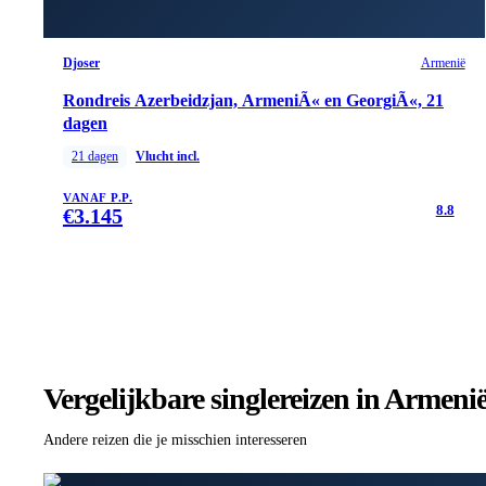
Djoser
Armenië
Rondreis Azerbeidzjan, ArmeniÃ« en GeorgiÃ«, 21
dagen
21
dagen
Vlucht incl.
VANAF P.P.
8.8
€
3.145
Vergelijkbare singlereizen
in Armeni
Andere reizen die je misschien interesseren