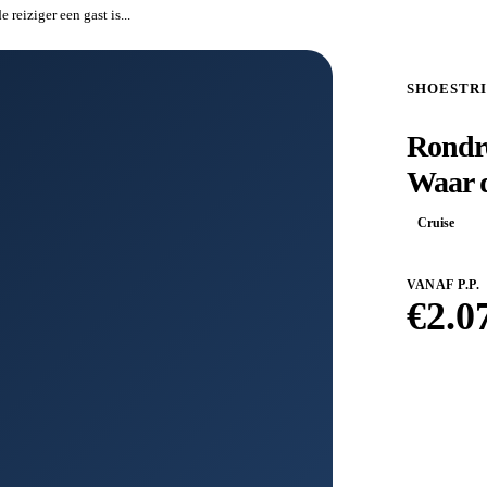
reiziger een gast is...
SHOESTR
Rondre
Waar de
Cruise
VANAF P.P.
€
2.0