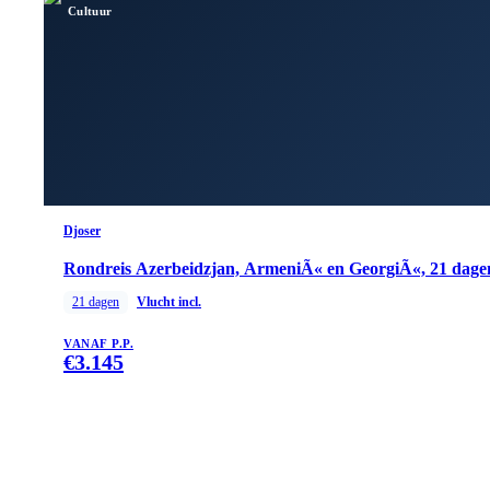
Cultuur
Djoser
Rondreis Azerbeidzjan, ArmeniÃ« en GeorgiÃ«, 21 dage
21
dagen
Vlucht incl.
VANAF P.P.
€
3.145