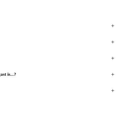
+
+
+
+
st is...?
+