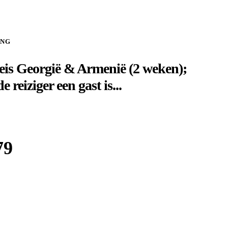
ING
is Georgië & Armenië (2 weken);
 reiziger een gast is...
79
Boek bij
Shoestring