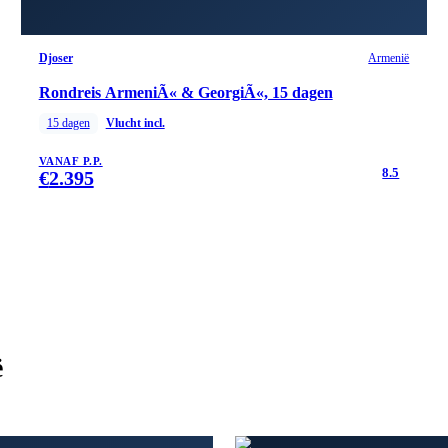
Djoser
Armenië
Rondreis ArmeniÃ« & GeorgiÃ«, 15 dagen
15
dagen
Vlucht incl.
VANAF P.P.
8.5
€
2.395
ë