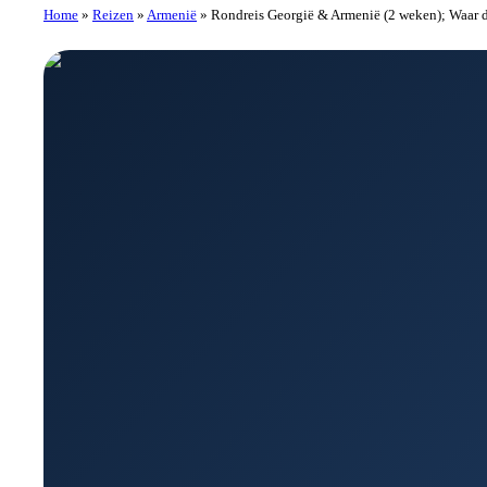
Home
»
Reizen
»
Armenië
»
Rondreis Georgië & Armenië (2 weken); Waar de 