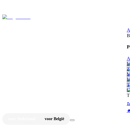
⚡
Ju
A
B
P
A
I
Z
M
I
T
C
T


voor Nederland
voor België