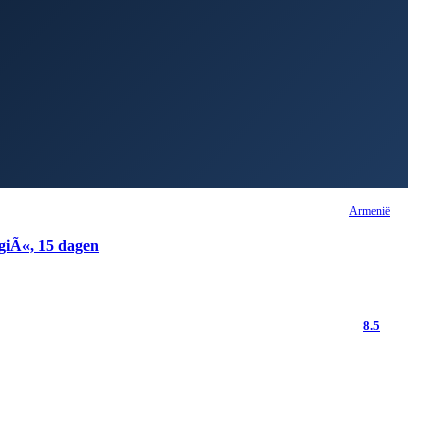
Armenië
iÃ«, 15 dagen
8.5