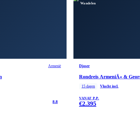
Wandelen
Armenië
Djoser
n
Rondreis ArmeniÃ« & Georg
15
dagen
Vlucht incl.
VANAF P.P.
8.8
€
2.395