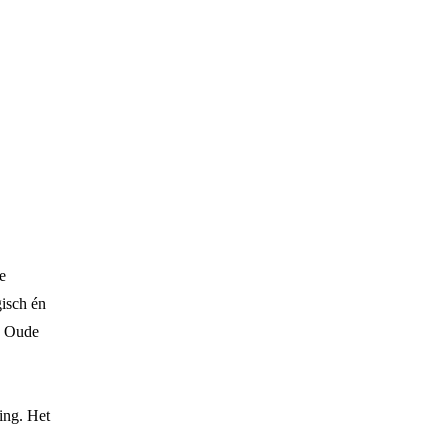
e
gisch én
. Oude
ing. Het