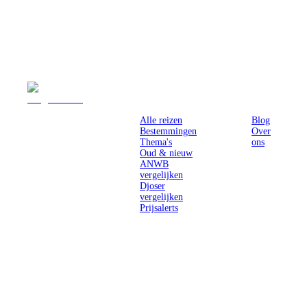
Reizen
Inspiratie
Pr
Alle reizen
Blog
Bestemmingen
Over
Thema's
ons
Oud & nieuw
ANWB
vergelijken
Djoser
vergelijken
Prijsalerts
Singlereizen
voor solo-
reizigers uit
Nederland en
België.
Ontmoet