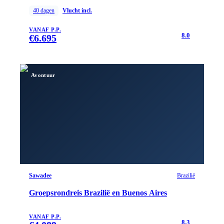
40
dagen
Vlucht incl.
VANAF P.P.
8.0
€
6.695
Avontuur
Sawadee
Brazilië
Groepsrondreis Brazilië en Buenos Aires
VANAF P.P.
8.3