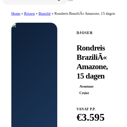
Home
»
Reizen
»
Brazilië
»
Rondreis BraziliÃ« Amazone, 15 dagen
DJOSER
Rondreis
BraziliÃ«
Amazone,
15 dagen
Avontuur
Cruise
VANAF P.P.
€
3.595