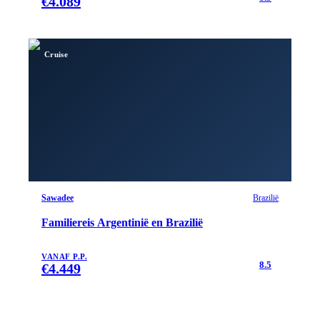
€
4.089
Cruise
Sawadee
Brazilië
Familiereis Argentinië en Brazilië
VANAF P.P.
8.5
€
4.449