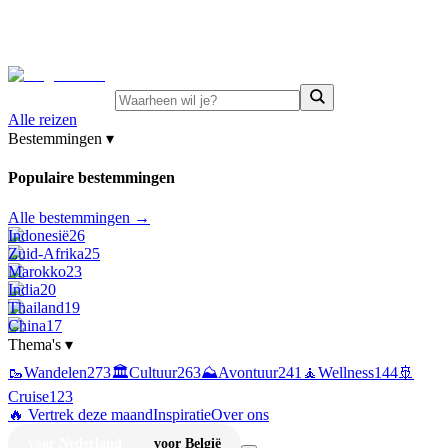
⚡
Juni-deals:
tot 15% korting op singlereizen Portugal &
Griekenland
—
bekijk aanbod
Alle reizen
Bestemmingen
▾
Populaire bestemmingen
Alle bestemmingen →
Indonesië
26
Zuid-Afrika
25
Marokko
23
India
20
Thailand
19
China
17
Thema's
▾
🥾
Wandelen
273
🏛️
Cultuur
263
⛰️
Avontuur
241
🧘
Wellness
144
🚢
Cruise
123
🔥 Vertrek deze maand
Inspiratie
Over ons
voor Nederland
voor België