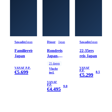
Sawadee
Japan
Djoser
Japan
Sawadee
Japan
Familiereis
Rondreis
22-35ers
Japan
Japan,
reis Japan
21/22
21
dagen
dagen
VANAF P.P.
VANAF
Vlucht
€
5.699
P.P.
8.5
incl.
€
5.299
VANAF
P.P.
9.0
€
4.495