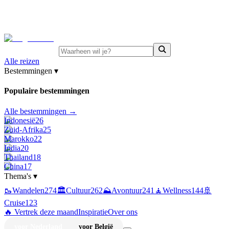
⚡
Juni-deals:
tot 15% korting op singlereizen Portugal &
Griekenland
—
bekijk aanbod
Alle reizen
Bestemmingen
▾
Populaire bestemmingen
Alle bestemmingen →
Indonesië
26
Zuid-Afrika
25
Marokko
22
India
20
Thailand
18
China
17
Thema's
▾
🥾
Wandelen
274
🏛️
Cultuur
262
⛰️
Avontuur
241
🧘
Wellness
144
🚢
Cruise
123
🔥 Vertrek deze maand
Inspiratie
Over ons
voor Nederland
voor België