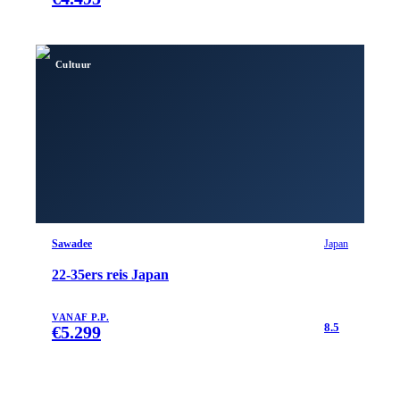
Cultuur
Sawadee
Japan
22-35ers reis Japan
VANAF P.P.
8.5
€
5.299