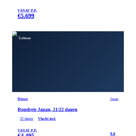
VANAF P.P.
€
5.699
Cultuur
Djoser
Japan
Rondreis Japan, 21/22 dagen
21
dagen
Vlucht incl.
VANAF P.P.
9.0
€
4.495