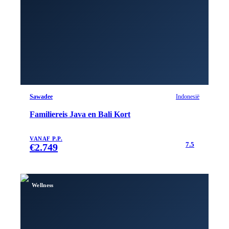
Sawadee
Indonesië
Familiereis Java en Bali Kort
VANAF P.P.
7.5
€
2.749
Wellness