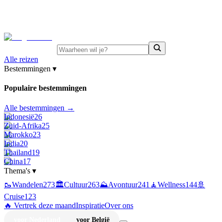
⚡
Juni-deals:
tot 15% korting op singlereizen Portugal &
Griekenland
—
bekijk aanbod
Alle reizen
Bestemmingen
▾
Populaire bestemmingen
Alle bestemmingen →
Indonesië
26
Zuid-Afrika
25
Marokko
23
India
20
Thailand
19
China
17
Thema's
▾
🥾
Wandelen
273
🏛️
Cultuur
263
⛰️
Avontuur
241
🧘
Wellness
144
🚢
Cruise
123
🔥 Vertrek deze maand
Inspiratie
Over ons
voor Nederland
voor België