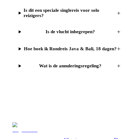
Is dit een speciale singlereis voor solo
+
reizigers?
+
Is de vlucht inbegrepen?
+
Hoe boek ik Rondreis Java & Bali, 18 dagen?
+
Wat is de annuleringsregeling?
Reizen
Inspiratie
Pr