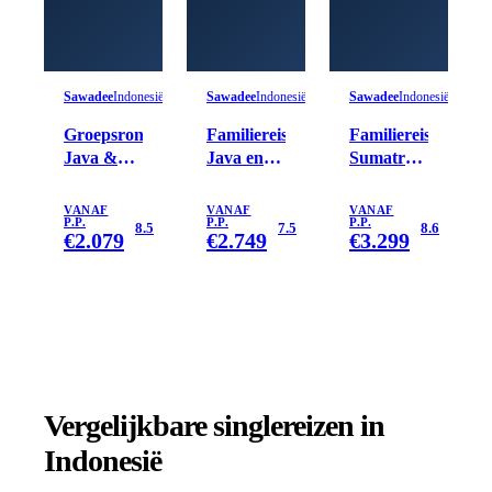
Sawadee
Indonesië
Sawadee
Indonesië
Sawadee
Indonesië
Groepsrondreis
Familiereis
Familiereis
Java &
Java en
Sumatra,
Bali
Bali Kort
Java en
Hoogtepunten
Bali
VANAF
VANAF
VANAF
P.P.
P.P.
P.P.
8.5
7.5
8.6
€
2.079
€
2.749
€
3.299
Vergelijkbare singlereizen
in
Indonesië