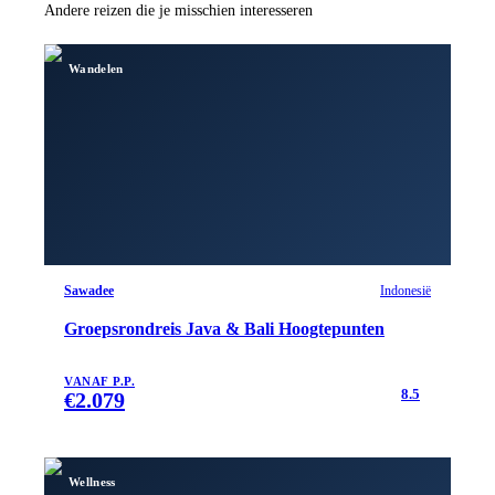
Andere reizen die je misschien interesseren
Wandelen
Sawadee
Indonesië
Groepsrondreis Java & Bali Hoogtepunten
VANAF P.P.
8.5
€
2.079
Wellness