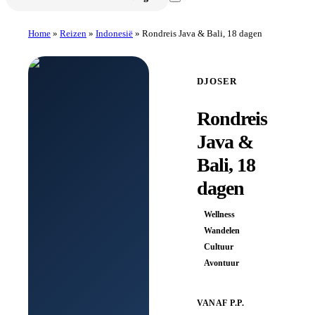
Home
»
Reizen
»
Indonesië
»
Rondreis Java & Bali, 18 dagen
DJOSER
Rondreis
Java &
Bali, 18
dagen
Wellness
Wandelen
Cultuur
Avontuur
VANAF P.P.