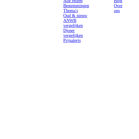
Alle reizen
Blog
Bestemmingen
Over
Thema's
ons
Oud & nieuw
ANWB
vergelijken
Djoser
vergelijken
Prijsalerts
Singlereizen
voor solo-
reizigers uit
Nederland en
België.
Ontmoet
gelijkgestemde
reizigers en
ontdek de
wereld.
2026 Singletravels.nl & Singletravels.be - De grootste keuze in