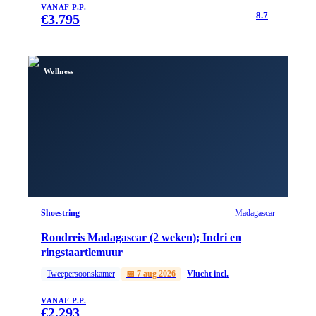
VANAF P.P.
8.7
€
3.795
Wellness
Shoestring
Madagascar
Rondreis Madagascar (2 weken); Indri en
ringstaartlemuur
Tweepersoonskamer
📅
7 aug 2026
Vlucht incl.
VANAF P.P.
€
2.293