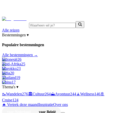
⚡
Juni-deals:
tot 15% korting op singlereizen Portugal &
Griekenland
—
bekijk aanbod
Alle reizen
Bestemmingen
▾
Populaire bestemmingen
Alle bestemmingen →
Indonesië
26
Zuid-Afrika
25
Marokko
23
India
20
Thailand
19
China
17
Thema's
▾
🥾
Wandelen
276
🏛️
Cultuur
264
⛰️
Avontuur
244
🧘
Wellness
146
🚢
Cruise
124
🔥 Vertrek deze maand
Inspiratie
Over ons
voor Nederland
voor België