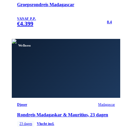
Groepsrondreis Madagascar
VANAF P.P.
8.4
€
4.399
Wellness
Djoser
Madagascar
Rondreis Madagaskar & Mauritius, 23 dagen
23
dagen
Vlucht incl.