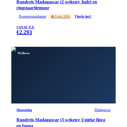
Rondreis Madagascar (2 weken); Indri en
ringstaartlemuur
Tweepersoonskamer
📅
9 okt 2026
Vlucht incl.
VANAF P.P.
€
2.293
Wellness
Shoestring
Madagascar
Rondreis Madagascar (3 weken); Unieke flora
en fauna