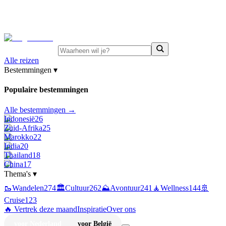
⚡
Juni-deals:
tot 15% korting op singlereizen Portugal &
Griekenland
—
bekijk aanbod
Alle reizen
Bestemmingen
▾
Populaire bestemmingen
Alle bestemmingen →
Indonesië
26
Zuid-Afrika
25
Marokko
22
India
20
Thailand
18
China
17
Thema's
▾
🥾
Wandelen
274
🏛️
Cultuur
262
⛰️
Avontuur
241
🧘
Wellness
144
🚢
Cruise
123
🔥 Vertrek deze maand
Inspiratie
Over ons
voor Nederland
voor België