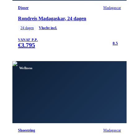
Djoser
Madagascar
Rondreis Madagaskar, 24 dagen
24
dagen
Vlucht incl.
VANAF P.P.
8.5
€
3.795
Wellness
Shoestring
Madagascar