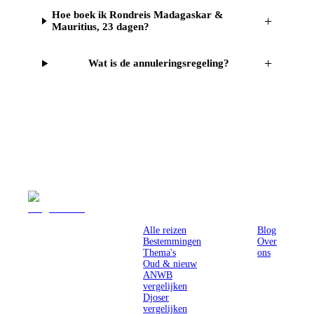
Hoe boek ik Rondreis Madagaskar &
+
Mauritius, 23 dagen?
+
Wat is de annuleringsregeling?
Reizen
Inspiratie
Pr
Alle reizen
Blog
Bestemmingen
Over
Thema's
ons
Oud & nieuw
ANWB
vergelijken
Djoser
vergelijken