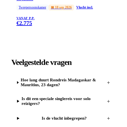
Tweepersoonskamer
📅
18 sep 2026
Vlucht incl.
VANAF P.P.
€
2.775
Veelgestelde vragen
Hoe lang duurt Rondreis Madagaskar &
+
Mauritius, 23 dagen?
Is dit een speciale singlereis voor solo
+
reizigers?
+
Is de vlucht inbegrepen?