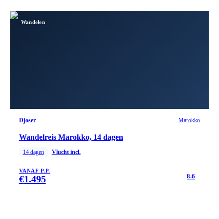
Wandelen
Djoser
Marokko
Wandelreis Marokko, 14 dagen
14
dagen
Vlucht incl.
VANAF P.P.
8.6
€
1.495