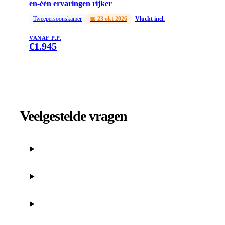
en-één ervaringen rijker
Tweepersoonskamer
📅
23 okt 2026
Vlucht incl.
VANAF P.P.
€
1.945
Veelgestelde vragen