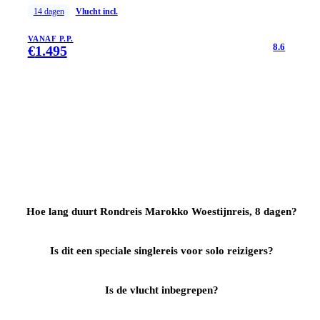
14
dagen
Vlucht incl.
VANAF P.P.
8.6
€
1.495
Hoe lang duurt Rondreis Marokko Woestijnreis, 8 dagen?
Is dit een speciale singlereis voor solo reizigers?
Is de vlucht inbegrepen?