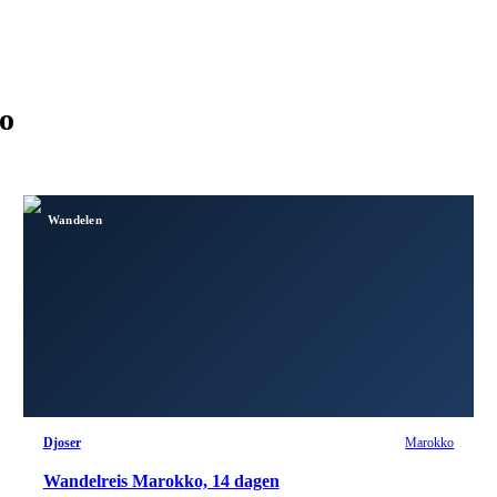
o
Wandelen
Djoser
Marokko
Wandelreis Marokko, 14 dagen