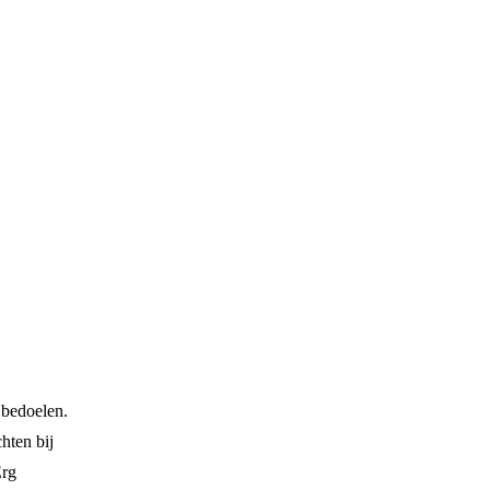
 bedoelen.
hten bij
Erg