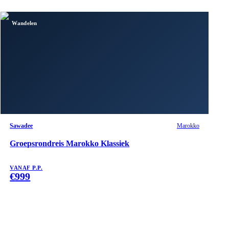
Wandelen
Sawadee
Marokko
Groepsrondreis Marokko Klassiek
VANAF P.P.
€
999