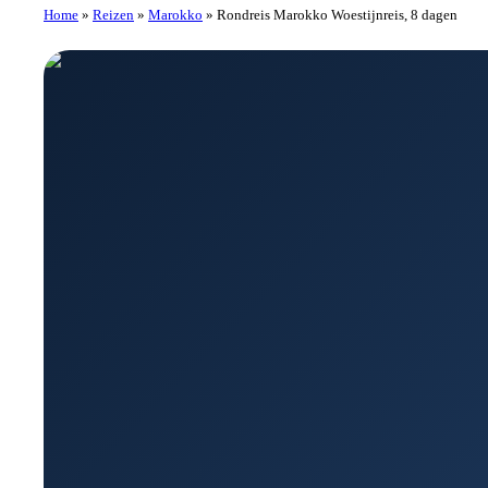
Home
»
Reizen
»
Marokko
»
Rondreis Marokko Woestijnreis, 8 dagen