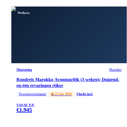
Wellness
Shoestring
Marokko
Rondreis Marokko Avontuurlijk (3 weken); Duizend-
en-één ervaringen rijker
Tweepersoonskamer
📅
23 okt 2026
Vlucht incl.
VANAF P.P.
€
1.945