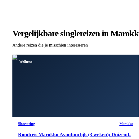
Vergelijkbare singlereizen
in Marokk
Andere reizen die je misschien interesseren
Wellness
Shoestring
Marokko
Rondreis Marokko Avontuurlijk (3 weken); Duizend-