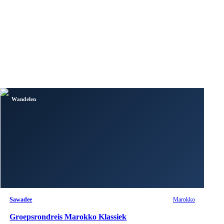
Wandelen
Sawadee
Marokko
Groepsrondreis Marokko Klassiek