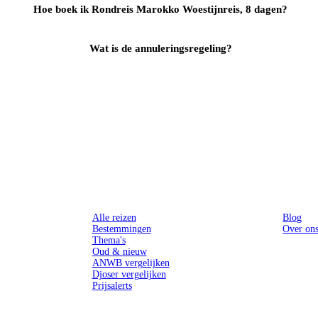
Hoe boek ik Rondreis Marokko Woestijnreis, 8 dagen?
Wat is de annuleringsregeling?
Reizen
Inspiratie
Alle reizen
Blog
Bestemmingen
Over on
Thema's
Oud & nieuw
ANWB vergelijken
Djoser vergelijken
Prijsalerts