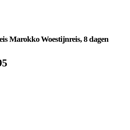
is Marokko Woestijnreis, 8 dagen
95
Boek bij
Djoser