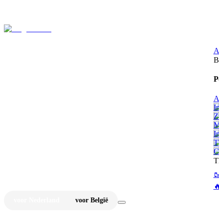
⚡
Ju
A
B
P
A
I
Z
M
I
T
C
T


voor Nederland
voor België