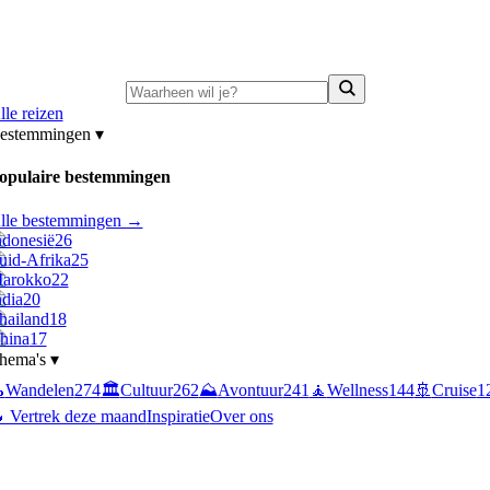
ni-deals:
tot 15% korting op singlereizen Portugal & Griekenland
—
bekijk a
lle reizen
estemmingen
▾
opulaire bestemmingen
lle bestemmingen →
ndonesië
26
uid-Afrika
25
arokko
22
ndia
20
hailand
18
hina
17
hema's
▾

Wandelen
274
🏛️
Cultuur
262
⛰️
Avontuur
241
🧘
Wellness
144
🚢
Cruise
1
 Vertrek deze maand
Inspiratie
Over ons