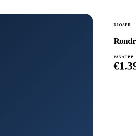
DJOSER
Rondre
VANAF P.P.
€
1.3