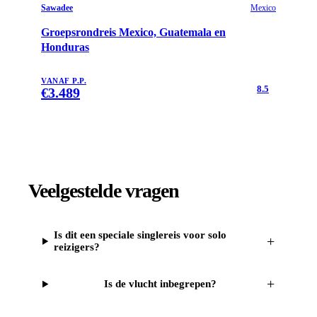
Sawadee
Mexico
Groepsrondreis Mexico, Guatemala en
Honduras
VANAF P.P.
8.5
€
3.489
Veelgestelde vragen
Is dit een speciale singlereis voor solo
+
reizigers?
+
Is de vlucht inbegrepen?