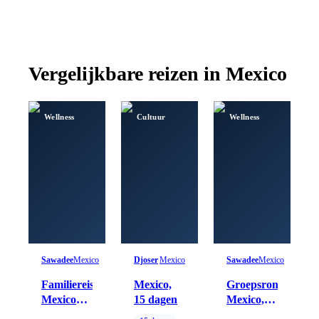
Vergelijkbare reizen in
Mexico
Wellness
Cultuur
Wellness
Sawadee
Mexico
Djoser
Mexico
Sawadee
Mexico
Familiereis
Mexico,
Groepsrondreis
Mexico
15 dagen
Mexico,
hoogtepunten
Guatemala