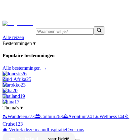
⚡
Juni-deals:
tot 15% korting op singlereizen Portugal &
Griekenland
—
bekijk aanbod
Alle reizen
Bestemmingen
▾
Populaire bestemmingen
Alle bestemmingen →
Indonesië
26
Zuid-Afrika
25
Marokko
23
India
20
Thailand
19
China
17
Thema's
▾
🥾
Wandelen
273
🏛️
Cultuur
263
⛰️
Avontuur
241
🧘
Wellness
144
🚢
Cruise
123
🔥 Vertrek deze maand
Inspiratie
Over ons
voor Nederland
voor België