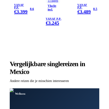
15
dagen
en
VANAF
VANAF
Vlucht
P.P.
P.P.
Honduras
8.6
8.5
incl.
€
3.399
€
3.489
VANAF P.P.
€
3.245
Vergelijkbare singlereizen
in
Mexico
Andere reizen die je misschien interesseren
Wellness