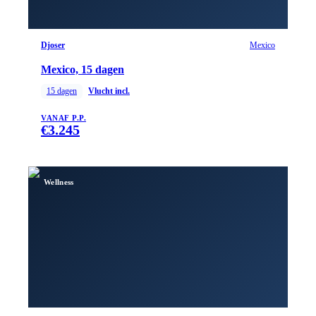
Djoser
Mexico
Mexico, 15 dagen
15
dagen
Vlucht incl.
VANAF P.P.
€
3.245
Wellness