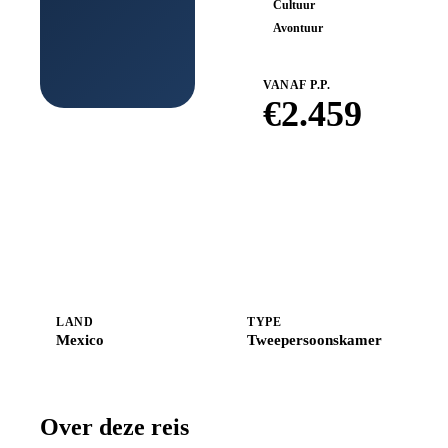
Cultuur
Avontuur
VANAF P.P.
€
2.459
Boek bij
Shoestring
LAND
TYPE
Mexico
Tweepersoonskamer
Over deze reis