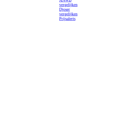
ANWB
vergelijken
Djoser
vergelijken
Prijsalerts
Singlereizen
voor solo-
reizigers uit
Nederland en
België.
Ontmoet
gelijkgestemde
reizigers en
ontdek de
wereld.
2026 Singletravels.nl & Singletravels.be - De grootste keuze in
singlereizen
ANVR partners
SGR aangesloten