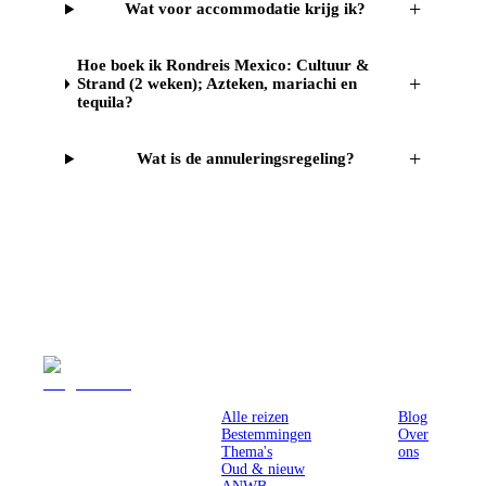
+
Wat voor accommodatie krijg ik?
Hoe boek ik Rondreis Mexico: Cultuur &
+
Strand (2 weken); Azteken, mariachi en
tequila?
+
Wat is de annuleringsregeling?
Reizen
Inspiratie
Pr
Alle reizen
Blog
Bestemmingen
Over
Thema's
ons
Oud & nieuw