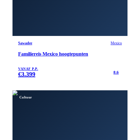
Sawadee
Mexico
Familiereis Mexico hoogtepunten
VANAF P.P.
8.6
€
3.399
Cultuur