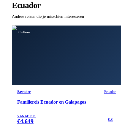
Ecuador
Andere reizen die je misschien interesseren
Cultuur
Sawadee
Ecuador
Familiereis Ecuador en Galapagos
VANAF P.P.
8.3
€
4.649