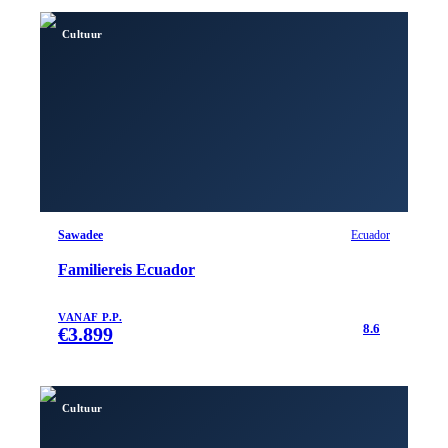
Cultuur
Sawadee
Ecuador
Familiereis Ecuador
VANAF P.P.
8.6
€
3.899
Cultuur