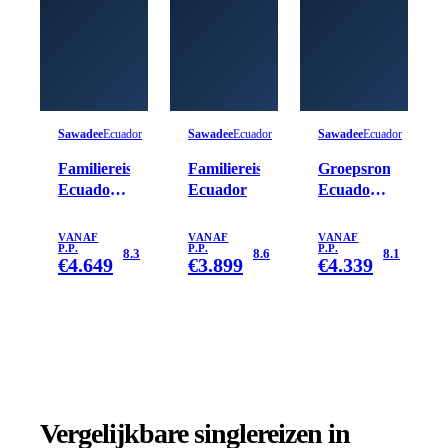
Sawadee
Ecuador
Sawadee
Ecuador
Sawadee
Ecuador
Familiereis
Familiereis
Groepsrondreis
Ecuador
Ecuador
Ecuador
en
&
Galapagos
Galapagos
VANAF
VANAF
VANAF
P.P.
P.P.
P.P.
8.3
8.6
8.1
€
4.649
€
3.899
€
4.339
Vergelijkbare singlereizen
in