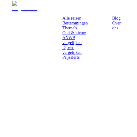
Reizen
Inspiratie
Pr
Alle reizen
Blog
Bestemmingen
Over
Thema's
ons
Oud & nieuw
ANWB
vergelijken
Djoser
vergelijken
Prijsalerts
Singlereizen
voor solo-
reizigers uit
Nederland en
België.
Ontmoet
gelijkgestemde
reizigers en
ontdek de
wereld.