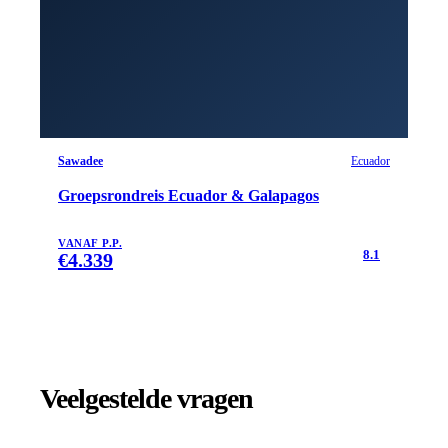
Sawadee
Ecuador
Groepsrondreis Ecuador & Galapagos
VANAF P.P.
8.1
€
4.339
Veelgestelde vragen