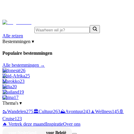
⚡
Juni-deals:
tot 15% korting op singlereizen Portugal &
Griekenland
—
bekijk aanbod
Alle reizen
Bestemmingen
▾
Populaire bestemmingen
Alle bestemmingen →
Indonesië
26
Zuid-Afrika
25
Marokko
23
India
20
Thailand
19
China
17
Thema's
▾
🥾
Wandelen
275
🏛️
Cultuur
263
⛰️
Avontuur
243
🧘
Wellness
145
🚢
Cruise
123
🔥 Vertrek deze maand
Inspiratie
Over ons
voor Nederland
voor België