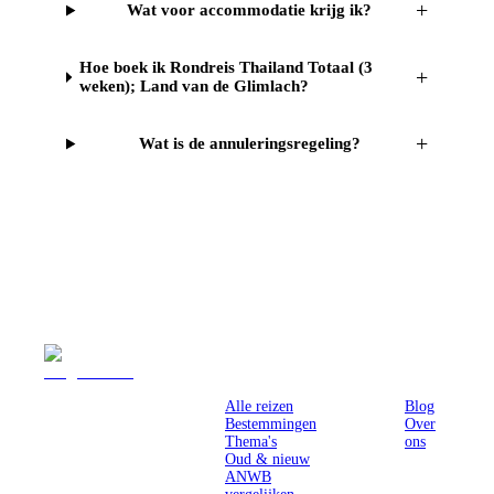
+
Wat voor accommodatie krijg ik?
Hoe boek ik Rondreis Thailand Totaal (3
+
weken); Land van de Glimlach?
+
Wat is de annuleringsregeling?
Reizen
Inspiratie
Pr
Alle reizen
Blog
Bestemmingen
Over
Thema's
ons
Oud & nieuw
ANWB