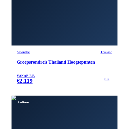
Sawadee
Thailand
Groepsrondreis Thailand Hoogtepunten
VANAF P.P.
8.5
€
2.119
Cultuur