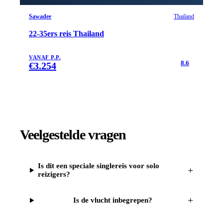
Sawadee
Thailand
22-35ers reis Thailand
VANAF P.P.
8.6
€
3.254
Veelgestelde vragen
Is dit een speciale singlereis voor solo
+
reizigers?
+
Is de vlucht inbegrepen?