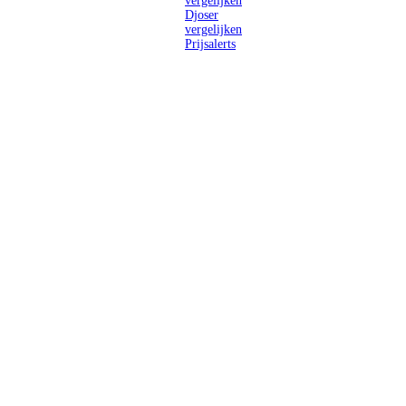
vergelijken
Djoser
vergelijken
Prijsalerts
Singlereizen
voor solo-
reizigers uit
Nederland en
België.
Ontmoet
gelijkgestemde
reizigers en
ontdek de
wereld.
2026 Singletravels.nl & Singletravels.be - De grootste keuze in
singlereizen
ANVR partners
SGR aangesloten