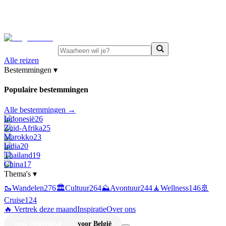
⚡
Juni-deals:
tot 15% korting op singlereizen Portugal &
Griekenland
—
bekijk aanbod
Alle reizen
Bestemmingen
▾
Populaire bestemmingen
Alle bestemmingen →
Indonesië
26
Zuid-Afrika
25
Marokko
23
India
20
Thailand
19
China
17
Thema's
▾
🥾
Wandelen
276
🏛️
Cultuur
264
⛰️
Avontuur
244
🧘
Wellness
146
🚢
Cruise
124
🔥 Vertrek deze maand
Inspiratie
Over ons
voor Nederland
voor België