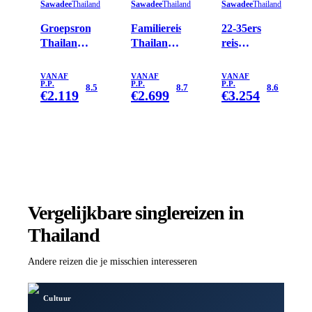
Sawadee
Thailand
Sawadee
Thailand
Sawadee
Thailand
Groepsrondreis
Familiereis
22-35ers
Thailand
Thailand
reis
Hoogtepunten
Hoogtepunten
Thailand
VANAF
VANAF
VANAF
P.P.
P.P.
P.P.
8.5
8.7
8.6
€
2.119
€
2.699
€
3.254
Vergelijkbare singlereizen
in
Thailand
Andere reizen die je misschien interesseren
Cultuur