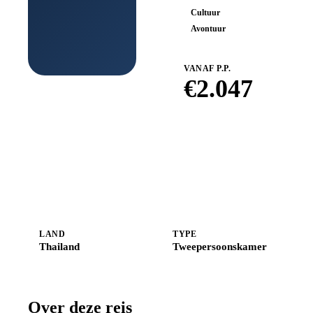
Cultuur
Avontuur
VANAF P.P.
€
2.047
Boek bij
Shoestring
LAND
TYPE
Thailand
Tweepersoonskamer
Over deze reis