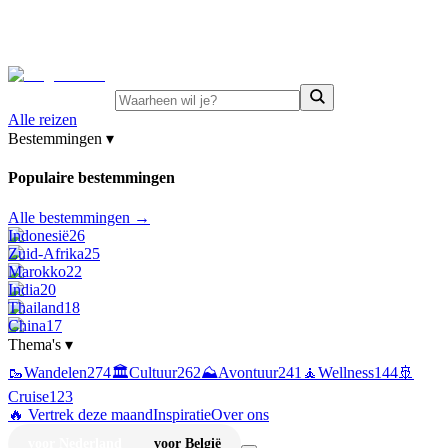
⚡
Juni-deals:
tot 15% korting op singlereizen Portugal &
Griekenland
—
bekijk aanbod
Alle reizen
Bestemmingen
▾
Populaire bestemmingen
Alle bestemmingen →
Indonesië
26
Zuid-Afrika
25
Marokko
22
India
20
Thailand
18
China
17
Thema's
▾
🥾
Wandelen
274
🏛️
Cultuur
262
⛰️
Avontuur
241
🧘
Wellness
144
🚢
Cruise
123
🔥 Vertrek deze maand
Inspiratie
Over ons
voor Nederland
voor België