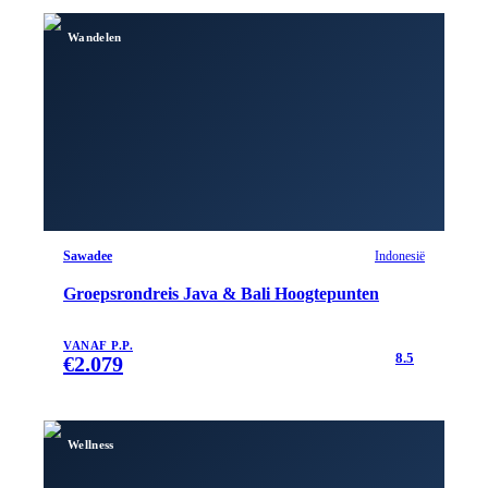
Wandelen
Sawadee
Indonesië
Groepsrondreis Java & Bali Hoogtepunten
VANAF P.P.
8.5
€
2.079
Wellness