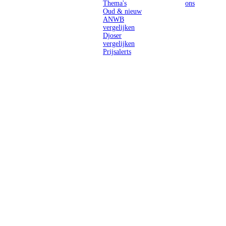
Thema's
ons
Oud & nieuw
ANWB
vergelijken
Djoser
vergelijken
Prijsalerts
Singlereizen
voor solo-
reizigers uit
Nederland en
België.
Ontmoet
gelijkgestemde
reizigers en
ontdek de
wereld.
2026 Singletravels.nl & Singletravels.be - De grootste keuze in
singlereizen