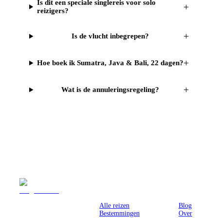
Is dit een speciale singlereis voor solo
+
reizigers?
+
Is de vlucht inbegrepen?
+
Hoe boek ik Sumatra, Java & Bali, 22 dagen?
+
Wat is de annuleringsregeling?
Reizen
Inspiratie
Pr
Alle reizen
Blog
Bestemmingen
Over