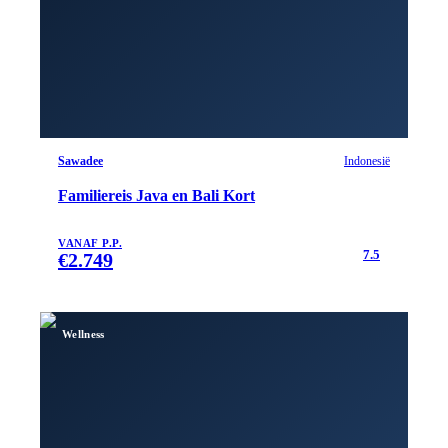
Sawadee
Indonesië
Familiereis Java en Bali Kort
VANAF P.P.
7.5
€
2.749
Wellness