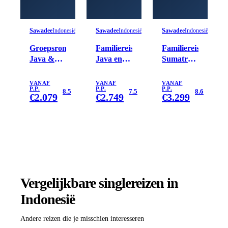
Sawadee
Indonesië
Sawadee
Indonesië
Sawadee
Indonesië
Groepsrondreis
Familiereis
Familiereis
Java &
Java en
Sumatra,
Bali
Bali Kort
Java en
Hoogtepunten
Bali
VANAF
VANAF
VANAF
P.P.
P.P.
P.P.
8.5
7.5
8.6
€
2.079
€
2.749
€
3.299
Vergelijkbare singlereizen
in
Indonesië
Andere reizen die je misschien interesseren