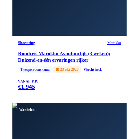
Shoestring
Marokko
Rondreis Marokko Avontuurlijk (3 weken);
Duizend-en-één ervaringen rijker
Tweepersoonskamer
📅
23 okt 2026
Vlucht incl.
VANAF P.P.
€
1.945
Wandelen