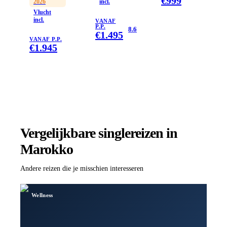
€
999
2026
incl.
en-één
Vlucht
incl.
ervaringen
VANAF
P.P.
8.6
rijker
€
1.495
VANAF P.P.
€
1.945
Vergelijkbare singlereizen
in
Marokko
Andere reizen die je misschien interesseren
Wellness