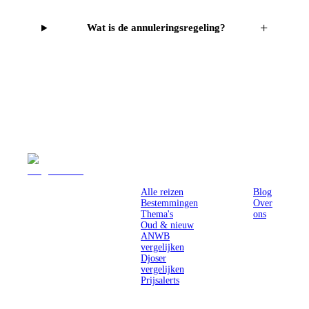
+
Wat is de annuleringsregeling?
Reizen
Inspiratie
Pr
Alle reizen
Blog
Bestemmingen
Over
Thema's
ons
Oud & nieuw
ANWB
vergelijken
Djoser
vergelijken
Prijsalerts
Singlereizen
voor solo-