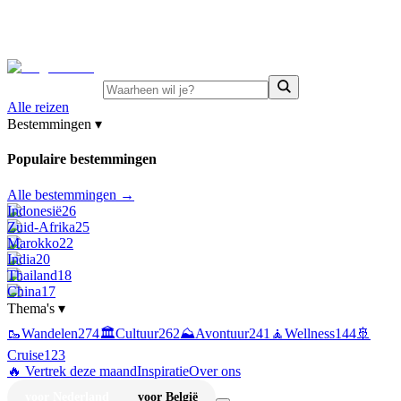
⚡
Juni-deals:
tot 15% korting op singlereizen Portugal &
Griekenland
—
bekijk aanbod
Alle reizen
Bestemmingen
▾
Populaire bestemmingen
Alle bestemmingen →
Indonesië
26
Zuid-Afrika
25
Marokko
22
India
20
Thailand
18
China
17
Thema's
▾
🥾
Wandelen
274
🏛️
Cultuur
262
⛰️
Avontuur
241
🧘
Wellness
144
🚢
Cruise
123
🔥 Vertrek deze maand
Inspiratie
Over ons
voor Nederland
voor België