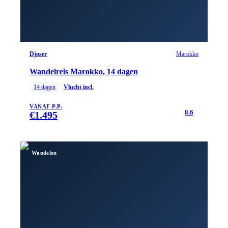
Djoser
Marokko
Wandelreis Marokko, 14 dagen
14
dagen
Vlucht incl.
VANAF P.P.
8.6
€
1.495
Wandelen