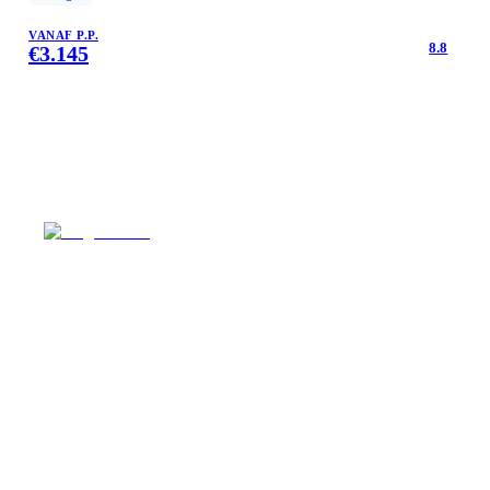
VANAF P.P.
8.8
€
3.145
Singlereizen voor solo-reizigers uit Nederland en
België. Ontmoet gelijkgestemde reizigers en ontdek de