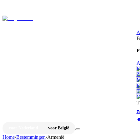
⚡
Ju
A
B
P
A
I
Z
M
I
T
C
T


voor Nederland
voor België
Home
›
Bestemmingen
›
Armenië