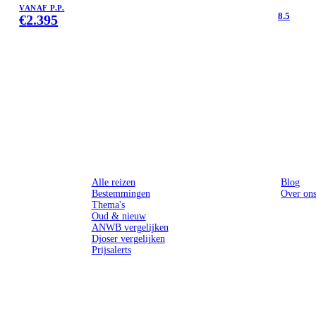
VANAF P.P.
8.5
€
2.395
Reizen
Inspiratie
Alle reizen
Blog
Bestemmingen
Over on
Thema's
Oud & nieuw
ANWB vergelijken
Djoser vergelijken
Prijsalerts