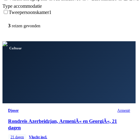
Type accommodatie
Tweepersoonskamer
1
3
reizen
gevonden
Cultuur
Djoser
Armenië
Rondreis Azerbeidzjan, ArmeniÃ« en GeorgiÃ«, 21
dagen
21
dagen
Vlucht incl.