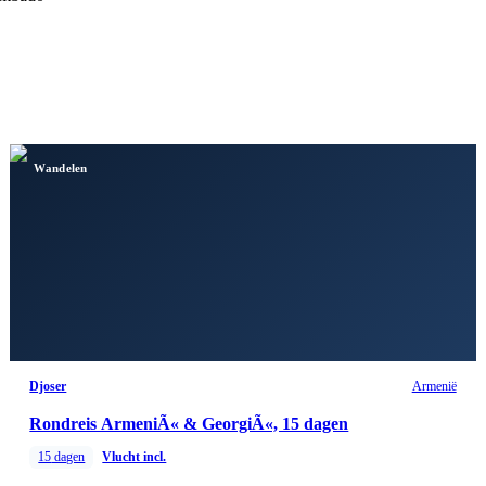
Wandelen
Djoser
Armenië
Rondreis ArmeniÃ« & GeorgiÃ«, 15 dagen
15
dagen
Vlucht incl.