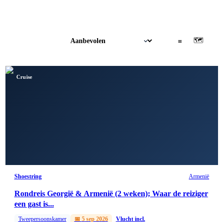
🗺
▦
≡
Cruise
Shoestring
Armenië
Rondreis Georgië & Armenië (2 weken); Waar de reiziger
een gast is...
Tweepersoonskamer
📅
5 sep 2026
Vlucht incl.