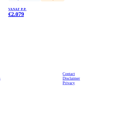
VANAF P.P.
€
2.079
Praktisch
Contact
s
Disclaimer
Privacy