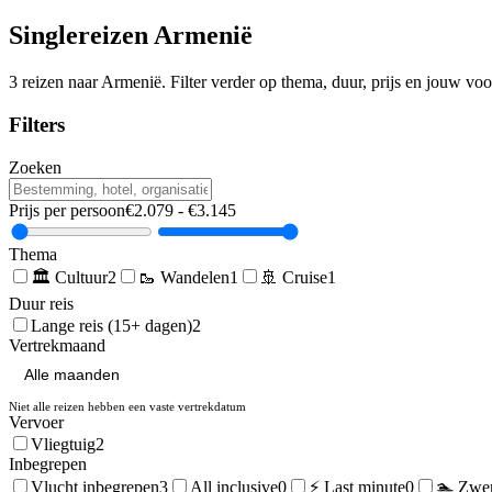
Singlereizen
Armenië
3
reizen naar
Armenië
. Filter verder op thema, duur, prijs en jouw vo
Filters
Zoeken
Prijs per persoon
€
2.079
- €
3.145
Thema
🏛️
Cultuur
2
🥾
Wandelen
1
🚢
Cruise
1
Duur reis
Lange reis (15+ dagen)
2
Vertrekmaand
Niet alle reizen hebben een vaste vertrekdatum
Vervoer
Vliegtuig
2
Inbegrepen
Vlucht inbegrepen
3
All inclusive
0
⚡ Last minute
0
🏊 Zwe