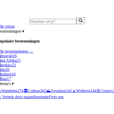
ni-deals:
tot 15% korting op singlereizen Portugal & Griekenland
—
bekijk a
lle reizen
estemmingen
▾
opulaire bestemmingen
lle bestemmingen →
ndonesië
26
uid-Afrika
25
arokko
22
ndia
20
hailand
18
hina
17
hema's
▾

Wandelen
274
🏛️
Cultuur
262
⛰️
Avontuur
241
🧘
Wellness
144
🚢
Cruise
1
 Vertrek deze maand
Inspiratie
Over ons