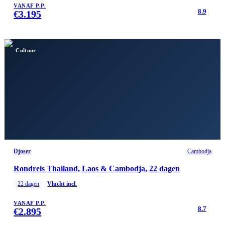
VANAF P.P.
8.9
€
3.195
Cultuur
Djoser
Cambodja
Rondreis Thailand, Laos & Cambodja, 22 dagen
22
dagen
Vlucht incl.
VANAF P.P.
8.7
€
2.895