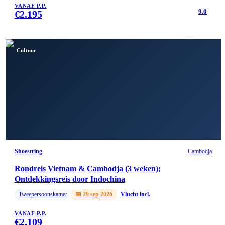
VANAF P.P.
9.0
€
2.195
Cultuur
Shoestring
Cambodja
Rondreis Vietnam & Cambodja (3 weken);
Ontdekkingsreis door Indochina
Tweepersoonskamer
📅
29 sep 2026
Vlucht incl.
VANAF P.P.
€
2.109