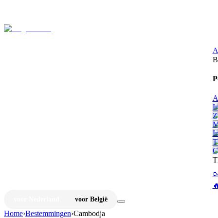
⚡
Ju
A
B
P
A
I
Z
M
I
T
C
T


voor Nederland
voor België
Home
›
Bestemmingen
›
Cambodja