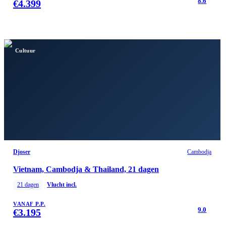
8.6
€
4.399
Cultuur
Djoser
Cambodja
Vietnam, Cambodja & Thailand, 21 dagen
21
dagen
Vlucht incl.
VANAF P.P.
9.0
€
3.195