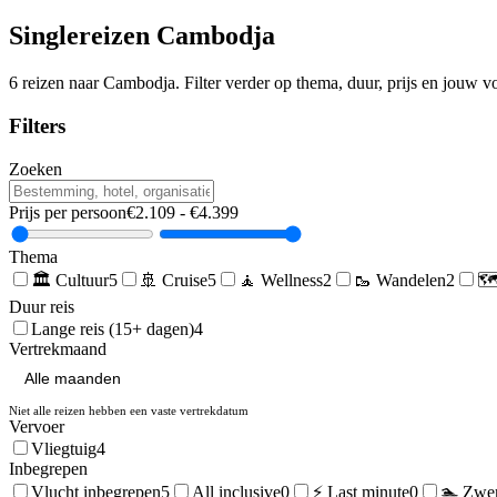
Singlereizen
Cambodja
6
reizen naar
Cambodja
. Filter verder op thema, duur, prijs en jouw 
Filters
Zoeken
Prijs per persoon
€
2.109
- €
4.399
Thema
🏛️
Cultuur
5
🚢
Cruise
5
🧘
Wellness
2
🥾
Wandelen
2
🗺
Duur reis
Lange reis (15+ dagen)
4
Vertrekmaand
Niet alle reizen hebben een vaste vertrekdatum
Vervoer
Vliegtuig
4
Inbegrepen
Vlucht inbegrepen
5
All inclusive
0
⚡ Last minute
0
🏊 Zwe