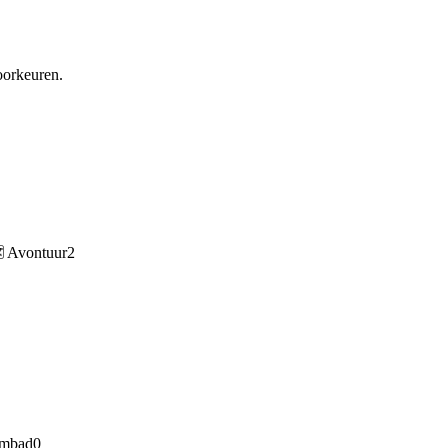
voorkeuren.
️
Avontuur
2
mbad
0