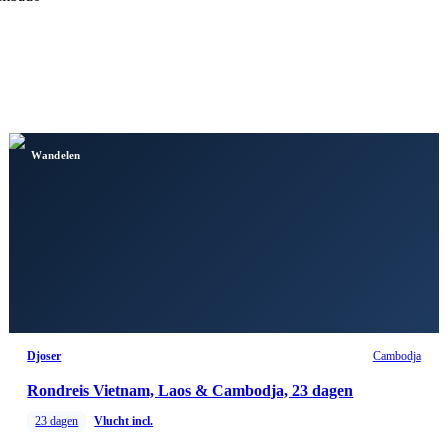
Wandelen
Djoser
Cambodja
Rondreis Vietnam, Laos & Cambodja, 23 dagen
23
dagen
Vlucht incl.