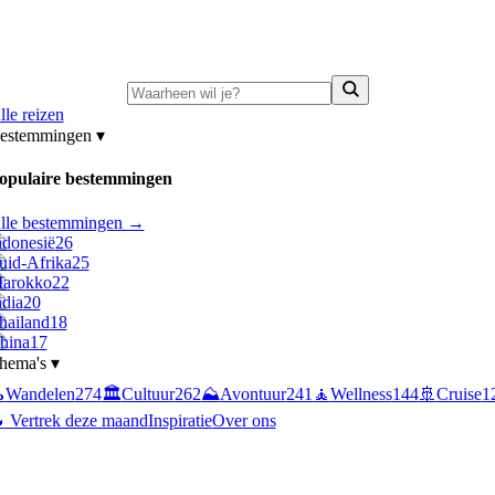
ni-deals:
tot 15% korting op singlereizen Portugal & Griekenland
—
bekijk a
lle reizen
estemmingen
▾
opulaire bestemmingen
lle bestemmingen →
ndonesië
26
uid-Afrika
25
arokko
22
ndia
20
hailand
18
hina
17
hema's
▾

Wandelen
274
🏛️
Cultuur
262
⛰️
Avontuur
241
🧘
Wellness
144
🚢
Cruise
1
 Vertrek deze maand
Inspiratie
Over ons