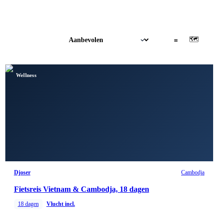
🗺
▦
≡
Wellness
Djoser
Cambodja
Fietsreis Vietnam & Cambodja, 18 dagen
18
dagen
Vlucht incl.