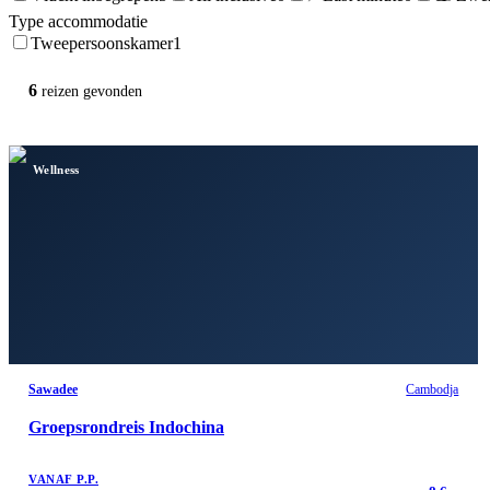
Type accommodatie
Tweepersoonskamer
1
6
reizen
gevonden
Wellness
Sawadee
Cambodja
Groepsrondreis Indochina
VANAF P.P.