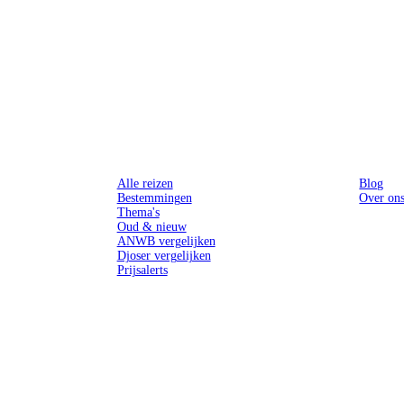
Reizen
Inspiratie
Alle reizen
Blog
Bestemmingen
Over on
Thema's
Oud & nieuw
ANWB vergelijken
Djoser vergelijken
Prijsalerts