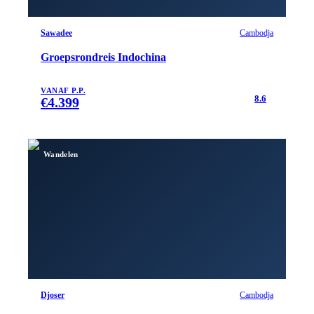
Sawadee
Cambodja
Groepsrondreis Indochina
VANAF P.P.
8.6
€
4.399
Wandelen
Djoser
Cambodja