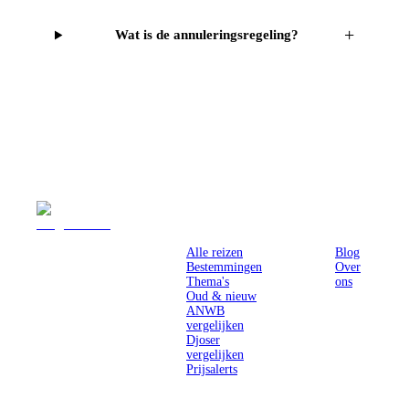
+
Wat is de annuleringsregeling?
Reizen
Inspiratie
Pr
Alle reizen
Blog
Bestemmingen
Over
Thema's
ons
Oud & nieuw
ANWB
vergelijken
Djoser
vergelijken
Prijsalerts
Singlereizen
voor solo-