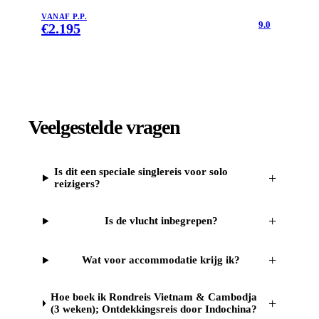
VANAF P.P.
9.0
€
2.195
Veelgestelde vragen
Is dit een speciale singlereis voor solo
+
reizigers?
+
Is de vlucht inbegrepen?
+
Wat voor accommodatie krijg ik?
Hoe boek ik Rondreis Vietnam & Cambodja
+
(3 weken); Ontdekkingsreis door Indochina?