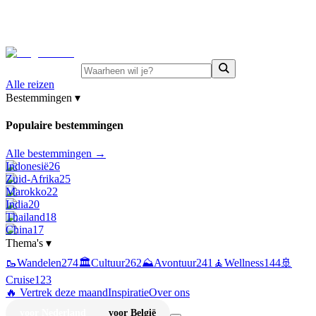
⚡
Juni-deals:
tot 15% korting op singlereizen Portugal &
Griekenland
—
bekijk aanbod
Alle reizen
Bestemmingen
▾
Populaire bestemmingen
Alle bestemmingen →
Indonesië
26
Zuid-Afrika
25
Marokko
22
India
20
Thailand
18
China
17
Thema's
▾
🥾
Wandelen
274
🏛️
Cultuur
262
⛰️
Avontuur
241
🧘
Wellness
144
🚢
Cruise
123
🔥 Vertrek deze maand
Inspiratie
Over ons
voor Nederland
voor België