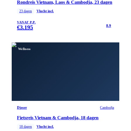
Rondreis Vietnam, Laos & Cambodja, 23 dagen
23
dagen
Vlucht incl.
VANAF P.P.
8.9
€
3.195
Wellness
Djoser
Cambodja
Fietsreis Vietnam & Cambodja, 18 dagen
18
dagen
Vlucht incl.