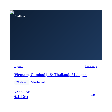
Cultuur
Djoser
Cambodja
Vietnam, Cambodja & Thailand, 21 dagen
21
dagen
Vlucht incl.
VANAF P.P.
9.0
€
3.195