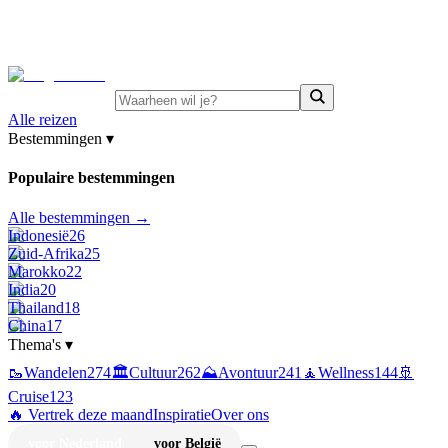
⚡
Juni-deals:
tot 15% korting op singlereizen Portugal &
Griekenland
—
bekijk aanbod
Alle reizen
Bestemmingen
▾
Populaire bestemmingen
Alle bestemmingen →
Indonesië
26
Zuid-Afrika
25
Marokko
22
India
20
Thailand
18
China
17
Thema's
▾
🥾
Wandelen
274
🏛️
Cultuur
262
⛰️
Avontuur
241
🧘
Wellness
144
🚢
Cruise
123
🔥 Vertrek deze maand
Inspiratie
Over ons
voor Nederland
voor België