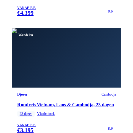
VANAF P.P.
8.6
€
4.399
Wandelen
Djoser
Cambodja
Rondreis Vietnam, Laos & Cambodja, 23 dagen
23
dagen
Vlucht incl.
VANAF P.P.
8.9
€
3.195