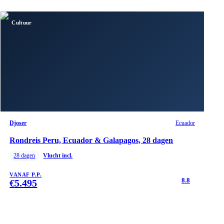
Cultuur
Djoser
Ecuador
Rondreis Peru, Ecuador & Galapagos, 28 dagen
28
dagen
Vlucht incl.
VANAF P.P.
8.8
€
5.495