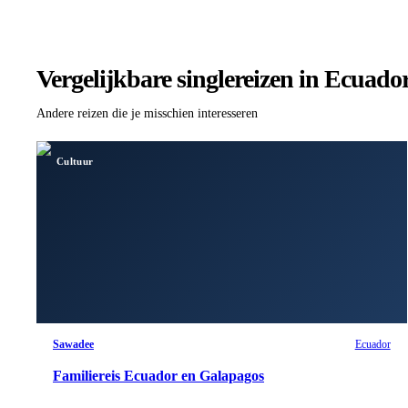
Vergelijkbare singlereizen
in Ecuado
Andere reizen die je misschien interesseren
Cultuur
Sawadee
Ecuador
Familiereis Ecuador en Galapagos