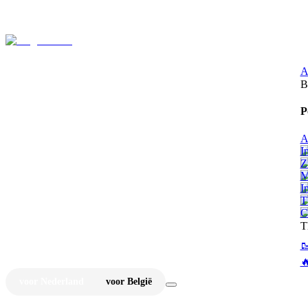
⚡
Ju
A
B
P
A
I
Z
M
I
T
C
T


voor Nederland
voor België