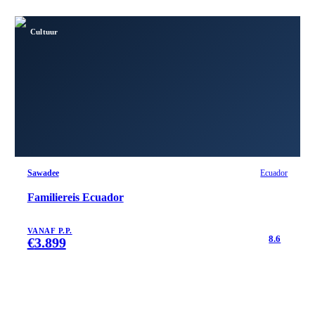
Cultuur
Sawadee
Ecuador
Familiereis Ecuador
VANAF P.P.
8.6
€
3.899