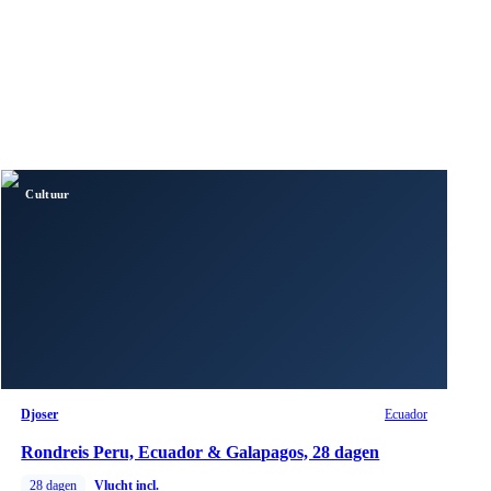
Cultuur
Djoser
Ecuador
Rondreis Peru, Ecuador & Galapagos, 28 dagen
28
dagen
Vlucht incl.