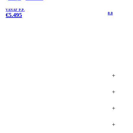
VANAF P.P.
8.8
€
5.495
+
+
+
+