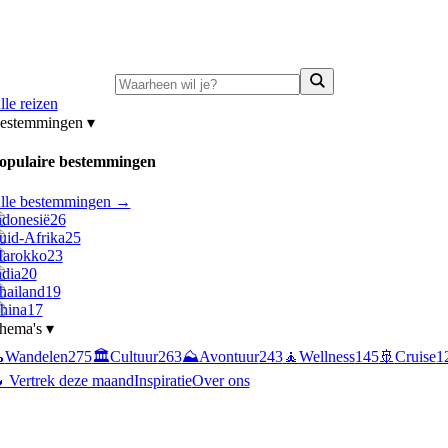
ni-deals:
tot 15% korting op singlereizen Portugal & Griekenland
—
bekijk a
lle reizen
estemmingen
▾
opulaire bestemmingen
lle bestemmingen →
ndonesië
26
uid-Afrika
25
arokko
23
ndia
20
hailand
19
hina
17
hema's
▾

Wandelen
275
🏛️
Cultuur
263
⛰️
Avontuur
243
🧘
Wellness
145
🚢
Cruise
1
 Vertrek deze maand
Inspiratie
Over ons