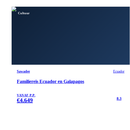
Cultuur
Sawadee
Ecuador
Familiereis Ecuador en Galapagos
VANAF P.P.
8.3
€
4.649