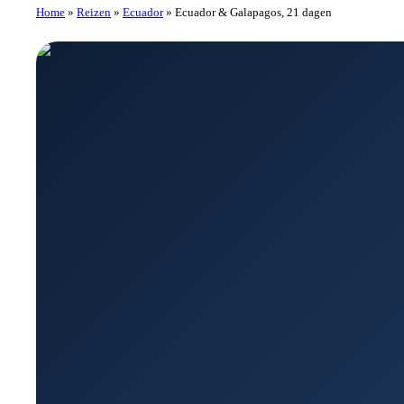
Home
»
Reizen
»
Ecuador
»
Ecuador & Galapagos, 21 dagen