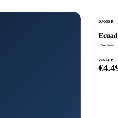
DJOSER
Ecuad
Wandelen
VANAF P.P.
€
4.4