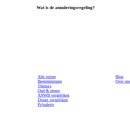
Wat is de annuleringsregeling?
Reizen
Inspiratie
Alle reizen
Blog
Bestemmingen
Over on
Thema's
Oud & nieuw
ANWB vergelijken
Djoser vergelijken
Prijsalerts