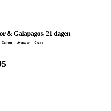
or & Galapagos, 21 dagen
Cultuur
Avontuur
Cruise
95
Boek bij
Djoser