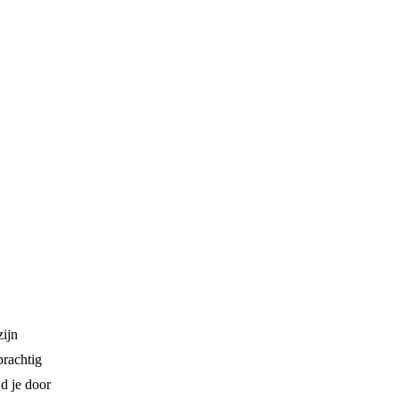
zijn
prachtig
jd je door