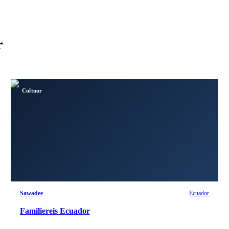
r
Cultuur
Sawadee
Ecuador
Familiereis Ecuador