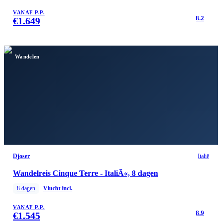
VANAF P.P.
8.2
€
1.649
Wandelen
Djoser
Italië
Wandelreis Cinque Terre - ItaliÃ«, 8 dagen
8
dagen
Vlucht incl.
VANAF P.P.
8.9
€
1.545