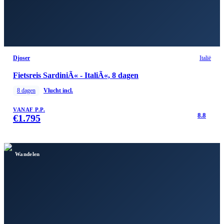
Djoser
Italië
Fietsreis SardiniÃ« - ItaliÃ«, 8 dagen
8
dagen
Vlucht incl.
VANAF P.P.
8.8
€
1.795
Wandelen