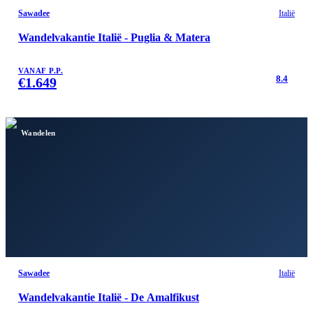
Sawadee
Italië
Wandelvakantie Italië - Puglia & Matera
VANAF P.P.
8.4
€
1.649
Wandelen
Sawadee
Italië
Wandelvakantie Italië - De Amalfikust