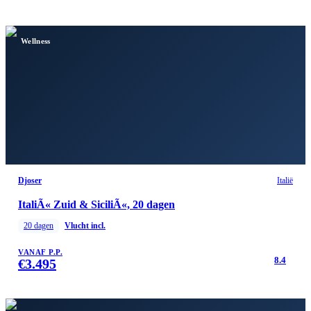
Wellness
Djoser
Italië
ItaliÃ« Zuid & SiciliÃ«, 20 dagen
20
dagen
Vlucht incl.
VANAF P.P.
8.4
€
3.495