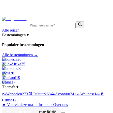
⚡
Juni-deals:
tot 15% korting op singlereizen Portugal &
Griekenland
—
bekijk aanbod
Alle reizen
Bestemmingen
▾
Populaire bestemmingen
Alle bestemmingen →
Indonesië
26
Zuid-Afrika
25
Marokko
23
India
20
Thailand
19
China
17
Thema's
▾
🥾
Wandelen
273
🏛️
Cultuur
263
⛰️
Avontuur
241
🧘
Wellness
144
🚢
Cruise
123
🔥 Vertrek deze maand
Inspiratie
Over ons
voor Nederland
voor België