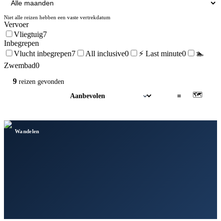
Niet alle reizen hebben een vaste vertrekdatum
Vervoer
Vliegtuig
7
Inbegrepen
Vlucht inbegrepen
7
All inclusive
0
⚡ Last minute
0
🏊
Zwembad
0
9
reizen
gevonden
🗺
▦
≡
Wandelen