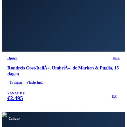
Djoser
Italië
Rondreis Oost-ItaliÃ«, UmbriÃ«, de Marken & Puglia, 15
dagen
15
dagen
Vlucht incl.
VANAF P.P.
8.3
€
2.495
Cultuur