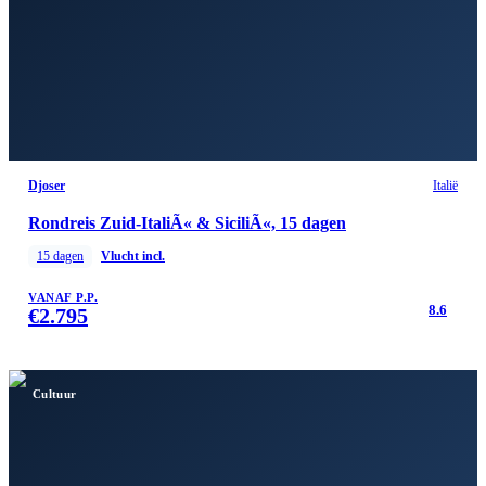
Djoser
Italië
Rondreis Zuid-ItaliÃ« & SiciliÃ«, 15 dagen
15
dagen
Vlucht incl.
VANAF P.P.
8.6
€
2.795
Cultuur