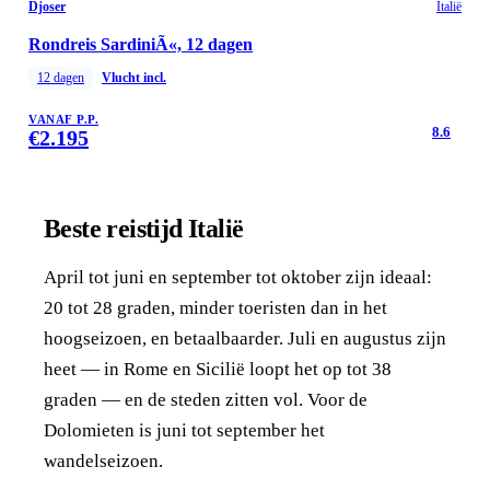
Djoser
Italië
Rondreis SardiniÃ«, 12 dagen
12
dagen
Vlucht incl.
VANAF P.P.
8.6
€
2.195
Beste reistijd Italië
April tot juni en september tot oktober zijn ideaal:
20 tot 28 graden, minder toeristen dan in het
hoogseizoen, en betaalbaarder. Juli en augustus zijn
heet — in Rome en Sicilië loopt het op tot 38
graden — en de steden zitten vol. Voor de
Dolomieten is juni tot september het
wandelseizoen.