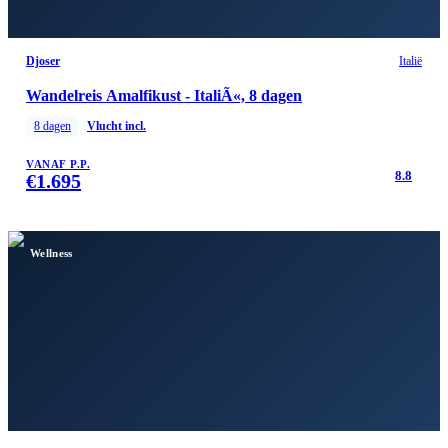
Djoser
Italië
Wandelreis Amalfikust - ItaliÃ«, 8 dagen
8
dagen
Vlucht incl.
VANAF P.P.
8.8
€
1.695
Wellness