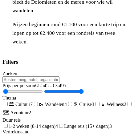
biedt de Dolomieten en de meren voor wie wil
wandelen.
Prijzen beginnen rond €1.100 voor een korte trip en
lopen op tot €2.400 voor een rondreis van twee
weken.
Filters
Zoeken
Prijs per persoon
€
1.545
- €
3.495
Thema
🏛️
Cultuur
7
🥾
Wandelen
4
🚢
Cruise
3
🧘
Wellness
2
🗺️
Avontuur
2
Duur reis
1-2 weken (8-14 dagen)
4
Lange reis (15+ dagen)
3
Vertrekmaand