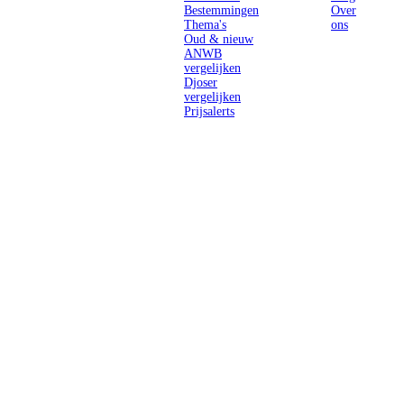
Bestemmingen
Over
Thema's
ons
Oud & nieuw
ANWB
vergelijken
Djoser
vergelijken
Prijsalerts
Singlereizen
voor solo-
reizigers uit
Nederland en
België.
Ontmoet
gelijkgestemde
reizigers en
ontdek de
wereld.
2026 Singletravels.nl & Singletravels.be - De grootste keuze in