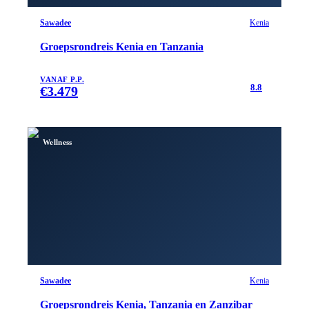
Sawadee
Kenia
Groepsrondreis Kenia en Tanzania
VANAF P.P.
8.8
€
3.479
Wellness
Sawadee
Kenia
Groepsrondreis Kenia, Tanzania en Zanzibar