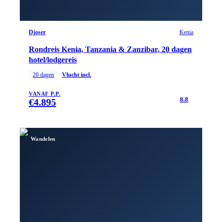
Djoser
Kenia
Rondreis Kenia, Tanzania & Zanzibar, 20 dagen
hotel/lodgereis
20
dagen
Vlucht incl.
VANAF P.P.
8.8
€
4.895
Wandelen