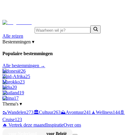
⚡
Juni-deals:
tot 15% korting op singlereizen Portugal &
Griekenland
—
bekijk aanbod
Alle reizen
Bestemmingen
▾
Populaire bestemmingen
Alle bestemmingen →
Indonesië
26
Zuid-Afrika
25
Marokko
23
India
20
Thailand
19
China
17
Thema's
▾
🥾
Wandelen
273
🏛️
Cultuur
263
⛰️
Avontuur
241
🧘
Wellness
144
🚢
Cruise
123
🔥 Vertrek deze maand
Inspiratie
Over ons
voor Nederland
voor België