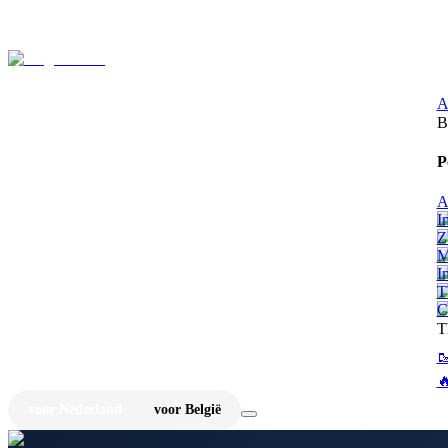
⚡
Ju
A
B
P
A
I
Z
M
I
T
C
T


voor Nederland
voor België