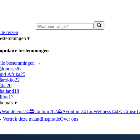
ni-deals:
tot 15% korting op singlereizen Portugal & Griekenland
—
bekijk a
lle reizen
estemmingen
▾
opulaire bestemmingen
lle bestemmingen →
ndonesië
26
uid-Afrika
25
arokko
22
ndia
20
hailand
18
hina
17
hema's
▾

Wandelen
274
🏛️
Cultuur
262
⛰️
Avontuur
241
🧘
Wellness
144
🚢
Cruise
1
 Vertrek deze maand
Inspiratie
Over ons