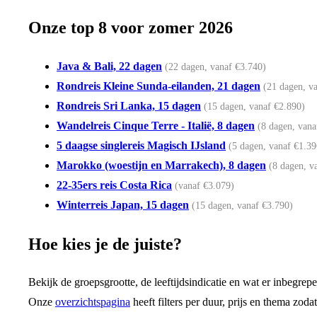
Onze top 8 voor zomer 2026
Java & Bali, 22 dagen
(22 dagen, vanaf €3.740)
Rondreis Kleine Sunda-eilanden, 21 dagen
(21 dagen, v
Rondreis Sri Lanka, 15 dagen
(15 dagen, vanaf €2.890)
Wandelreis Cinque Terre - Italië, 8 dagen
(8 dagen, vana
5 daagse singlereis Magisch IJsland
(5 dagen, vanaf €1.39
Marokko (woestijn en Marrakech), 8 dagen
(8 dagen, v
22-35ers reis Costa Rica
(vanaf €3.079)
Winterreis Japan, 15 dagen
(15 dagen, vanaf €3.790)
Hoe kies je de juiste?
Bekijk de groepsgrootte, de leeftijdsindicatie en wat er inbegrepe
Onze
overzichtspagina
heeft filters per duur, prijs en thema zodat