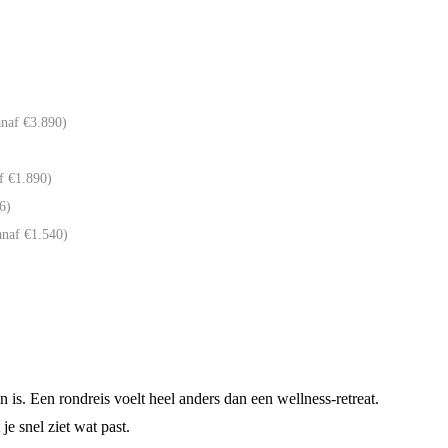
anaf €3.890)
f €1.890)
6)
anaf €1.540)
n is. Een rondreis voelt heel anders dan een wellness-retreat.
 je snel ziet wat past.