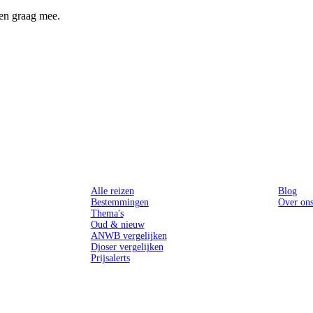
n graag mee.
Reizen
Inspiratie
Alle reizen
Blog
Bestemmingen
Over on
Thema's
Oud & nieuw
ANWB vergelijken
Djoser vergelijken
Prijsalerts