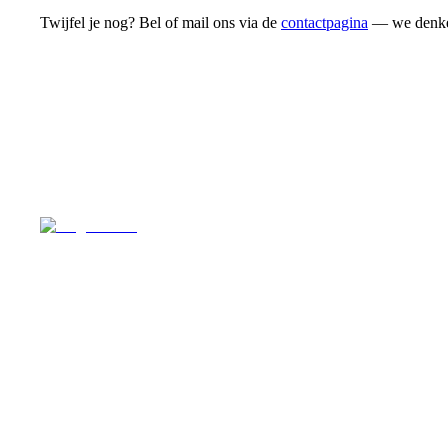
Twijfel je nog? Bel of mail ons via de
contactpagina
— we denke
Singlereizen voor solo-reizigers uit Nederland en
België. Ontmoet gelijkgestemde reizigers en ontdek de