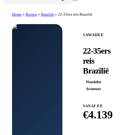
Home
»
Reizen
»
Brazilië
»
22-35ers reis Brazilië
SAWADEE
22-35ers
reis
Brazilië
Wandelen
Avontuur
VANAF P.P.
€
4.139