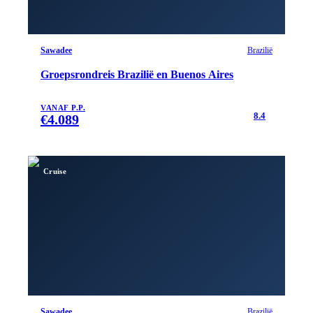
Sawadee
Brazilië
Groepsrondreis Brazilië en Buenos Aires
VANAF P.P.
8.4
€
4.089
Cruise
Sawadee
Brazilië