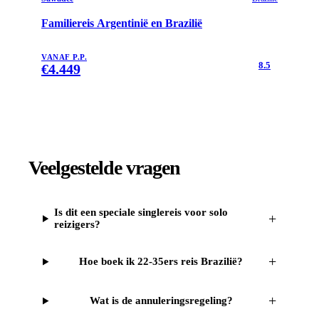
Familiereis Argentinië en Brazilië
VANAF P.P.
8.5
€
4.449
Veelgestelde vragen
Is dit een speciale singlereis voor solo
+
reizigers?
+
Hoe boek ik 22-35ers reis Brazilië?
+
Wat is de annuleringsregeling?