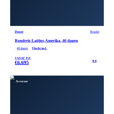
Djoser
Brazilië
Rondreis Latijns-Amerika, 40 dagen
40
dagen
Vlucht incl.
VANAF P.P.
8.0
€
6.695
Avontuur