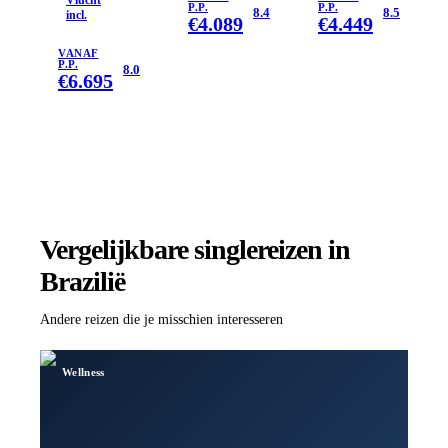
P.P.
P.P.
8.4
8.5
incl.
€
4.089
€
4.449
VANAF
P.P.
8.0
€
6.695
Vergelijkbare singlereizen
in
Brazilië
Andere reizen die je misschien interesseren
Wellness