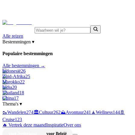
⚡
Juni-deals:
tot 15% korting op singlereizen Portugal &
Griekenland
—
bekijk aanbod
Alle reizen
Bestemmingen
▾
Populaire bestemmingen
Alle bestemmingen →
Indonesië
26
Zuid-Afrika
25
Marokko
22
India
20
Thailand
18
China
17
Thema's
▾
🥾
Wandelen
274
🏛️
Cultuur
262
⛰️
Avontuur
241
🧘
Wellness
144
🚢
Cruise
123
🔥 Vertrek deze maand
Inspiratie
Over ons
voor Nederland
voor België