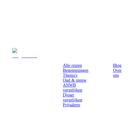
Reizen
Inspiratie
Pr
Alle reizen
Blog
Bestemmingen
Over
Thema's
ons
Oud & nieuw
ANWB
vergelijken
Djoser
vergelijken
Prijsalerts
Singlereizen
voor solo-
reizigers uit
Nederland en
België.