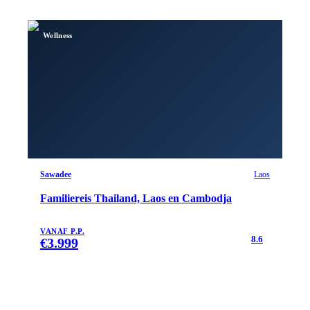
Wellness
Sawadee
Laos
Familiereis Thailand, Laos en Cambodja
VANAF P.P.
8.6
€
3.999