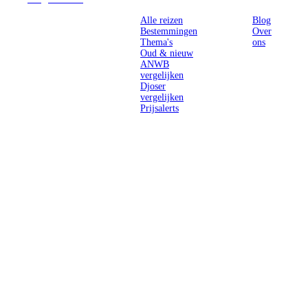
Alle reizen
Blog
Bestemmingen
Over
Thema's
ons
Oud & nieuw
ANWB
vergelijken
Djoser
vergelijken
Prijsalerts
Singlereizen
voor solo-
reizigers uit
Nederland en
België.
Ontmoet
gelijkgestemde
reizigers en
ontdek de
wereld.