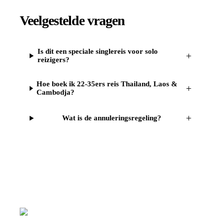
Veelgestelde vragen
Is dit een speciale singlereis voor solo
+
reizigers?
Hoe boek ik 22-35ers reis Thailand, Laos &
+
Cambodja?
+
Wat is de annuleringsregeling?
Reizen
Inspiratie
Pr