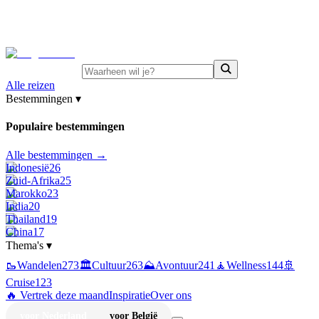
⚡
Juni-deals:
tot 15% korting op singlereizen Portugal &
Griekenland
—
bekijk aanbod
Alle reizen
Bestemmingen
▾
Populaire bestemmingen
Alle bestemmingen →
Indonesië
26
Zuid-Afrika
25
Marokko
23
India
20
Thailand
19
China
17
Thema's
▾
🥾
Wandelen
273
🏛️
Cultuur
263
⛰️
Avontuur
241
🧘
Wellness
144
🚢
Cruise
123
🔥 Vertrek deze maand
Inspiratie
Over ons
voor Nederland
voor België