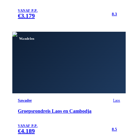
VANAF P.P.
8.3
€
3.179
Wandelen
Sawadee
Laos
Groepsrondreis Laos en Cambodja
VANAF P.P.
8.5
€
4.189