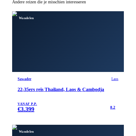
Andere reizen die je misschien interesseren
Wandelen
Sawadee
Laos
22-35ers reis Thailand, Laos & Cambodja
VANAF P.P.
8.2
€
3.399
Wandelen