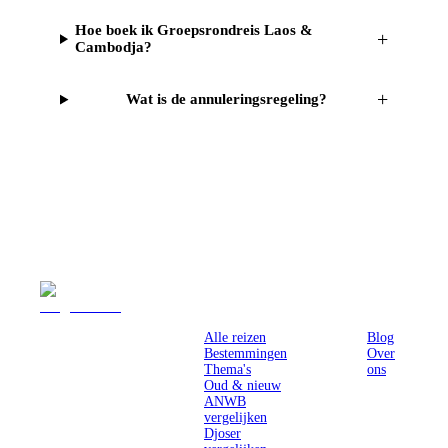
Hoe boek ik Groepsrondreis Laos &
+
Cambodja?
+
Wat is de annuleringsregeling?
Reizen
Inspiratie
Pr
Alle reizen
Blog
Bestemmingen
Over
Thema's
ons
Oud & nieuw
ANWB
vergelijken
Djoser