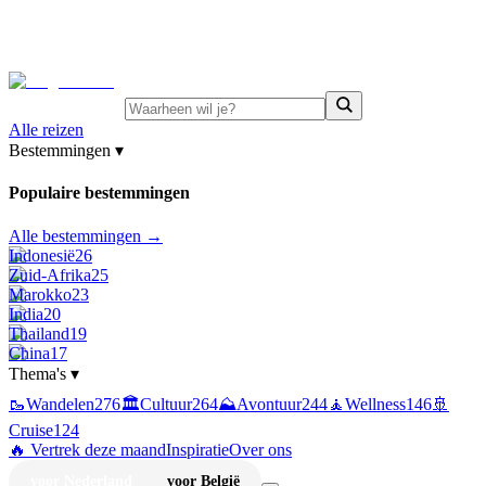
⚡
Juni-deals:
tot 15% korting op singlereizen Portugal &
Griekenland
—
bekijk aanbod
Alle reizen
Bestemmingen
▾
Populaire bestemmingen
Alle bestemmingen →
Indonesië
26
Zuid-Afrika
25
Marokko
23
India
20
Thailand
19
China
17
Thema's
▾
🥾
Wandelen
276
🏛️
Cultuur
264
⛰️
Avontuur
244
🧘
Wellness
146
🚢
Cruise
124
🔥 Vertrek deze maand
Inspiratie
Over ons
voor Nederland
voor België