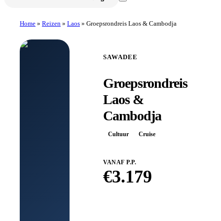
Home
»
Reizen
»
Laos
»
Groepsrondreis Laos & Cambodja
SAWADEE
Groepsrondreis
Laos &
Cambodja
Cultuur
Cruise
VANAF P.P.
€
3.179
Boek bij
Sawadee