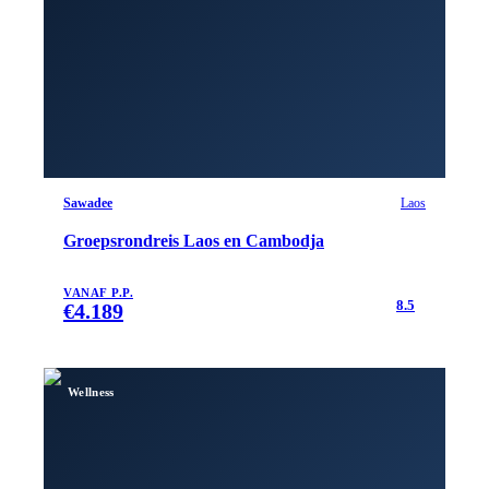
Sawadee
Laos
Groepsrondreis Laos en Cambodja
VANAF P.P.
8.5
€
4.189
Wellness