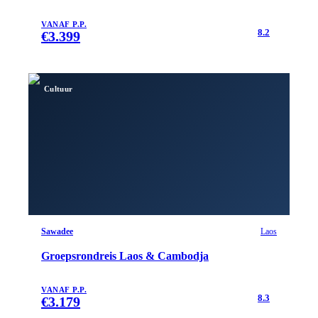
VANAF P.P.
8.2
€
3.399
Cultuur
Sawadee
Laos
Groepsrondreis Laos & Cambodja
VANAF P.P.
8.3
€
3.179