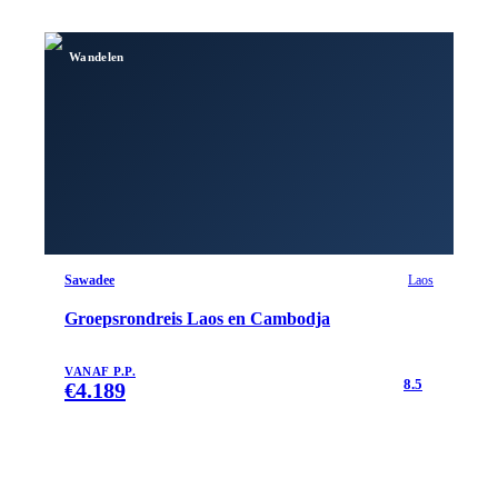
Wandelen
Sawadee
Laos
Groepsrondreis Laos en Cambodja
VANAF P.P.
8.5
€
4.189