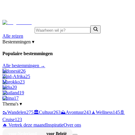
⚡
Juni-deals:
tot 15% korting op singlereizen Portugal &
Griekenland
—
bekijk aanbod
Alle reizen
Bestemmingen
▾
Populaire bestemmingen
Alle bestemmingen →
Indonesië
26
Zuid-Afrika
25
Marokko
23
India
20
Thailand
19
China
17
Thema's
▾
🥾
Wandelen
275
🏛️
Cultuur
263
⛰️
Avontuur
243
🧘
Wellness
145
🚢
Cruise
123
🔥 Vertrek deze maand
Inspiratie
Over ons
voor Nederland
voor België