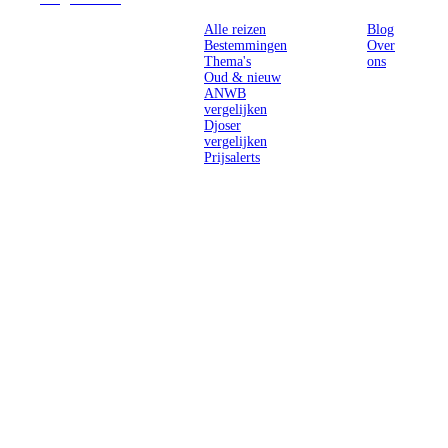
Alle reizen
Blog
Bestemmingen
Over
Thema's
ons
Oud & nieuw
ANWB
vergelijken
Djoser
vergelijken
Prijsalerts
Singlereizen
voor solo-
reizigers uit
Nederland en
België.
Ontmoet
gelijkgestemde
reizigers en
ontdek de
wereld.