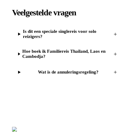
Veelgestelde vragen
Is dit een speciale singlereis voor solo
+
reizigers?
Hoe boek ik Familiereis Thailand, Laos en
+
Cambodja?
+
Wat is de annuleringsregeling?
Reizen
Inspiratie
Pr