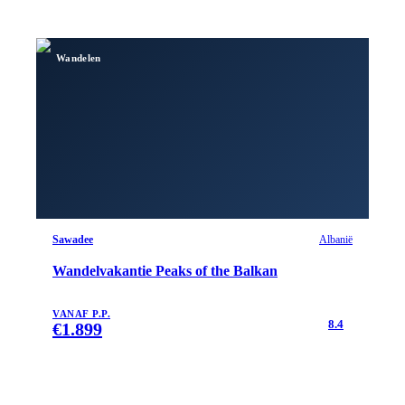
Wandelen
Sawadee
Albanië
Wandelvakantie Peaks of the Balkan
VANAF P.P.
8.4
€
1.899