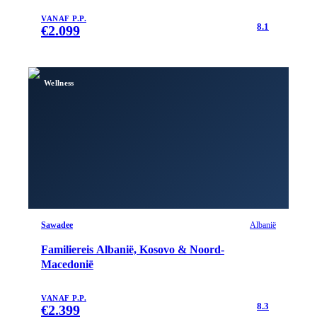
VANAF P.P.
8.1
€
2.099
Wellness
Sawadee
Albanië
Familiereis Albanië, Kosovo & Noord-
Macedonië
VANAF P.P.
8.3
€
2.399