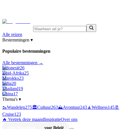
⚡
Juni-deals:
tot 15% korting op singlereizen Portugal &
Griekenland
—
bekijk aanbod
Alle reizen
Bestemmingen
▾
Populaire bestemmingen
Alle bestemmingen →
Indonesië
26
Zuid-Afrika
25
Marokko
23
India
20
Thailand
19
China
17
Thema's
▾
🥾
Wandelen
275
🏛️
Cultuur
263
⛰️
Avontuur
243
🧘
Wellness
145
🚢
Cruise
123
🔥 Vertrek deze maand
Inspiratie
Over ons
voor Nederland
voor België